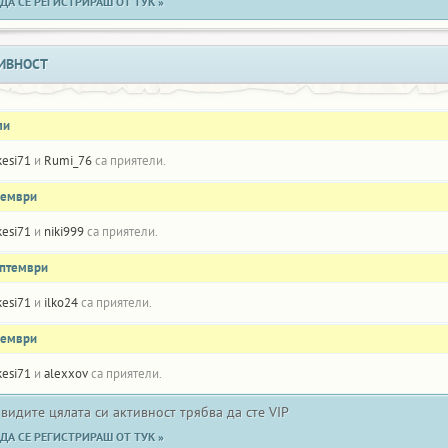
ДА СЕ РЕГИСТРИРАШ ОТ ТУК »
ИВНОСТ
ли
kesi71
и
Rumi_76
са приятели.
оември
kesi71
и
niki999
са приятели.
ептември
kesi71
и
ilko24
са приятели.
оември
kesi71
и
alexxov
са приятели.
 видите цялата си активност трябва да сте VIP
ДА СЕ РЕГИСТРИРАШ ОТ ТУК »