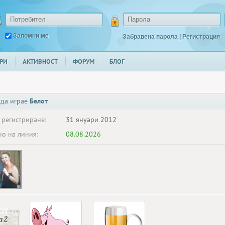
Запомни ме
Забравена парола
|
Регистрация
РИ
АКТИВНОСТ
ФОРУМ
БЛОГ
 да играе
Белот
 регистриране:
31 януари 2012
о на линия:
08.08.2026
 2