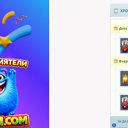
ХРО
Днес
Вчер
ЗА ДА