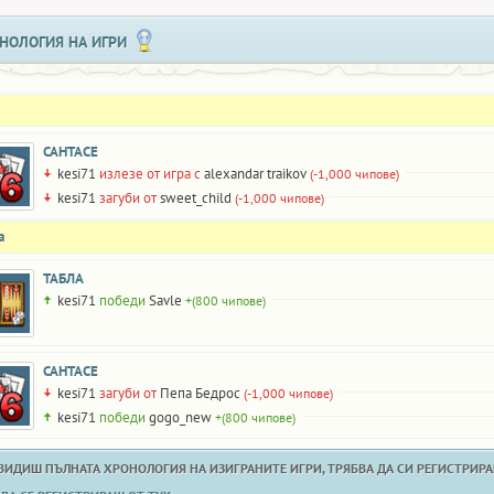
НОЛОГИЯ НА ИГРИ
САНТАСЕ
kesi71
излезе от игра с
alexandar traikov
(-1,000 чипове)
kesi71
загуби от
sweet_child
(-1,000 чипове)
а
ТАБЛА
kesi71
победи
Savle
+(800 чипове)
САНТАСЕ
kesi71
загуби от
Пепа Бедрос
(-1,000 чипове)
kesi71
победи
gogo_new
+(800 чипове)
 ВИДИШ ПЪЛНАТА ХРОНОЛОГИЯ НА ИЗИГРАНИТЕ ИГРИ, ТРЯБВА ДА СИ РЕГИСТРИРАН