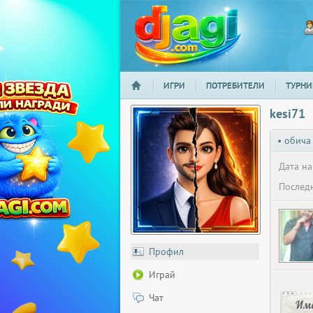
ИГРИ
ПОТРЕБИТЕЛИ
ТУРНИ
НАЧАЛО
djagi.com
kesi71
• обича
Дата на
Последн
Профил
Играй
Чат
Има