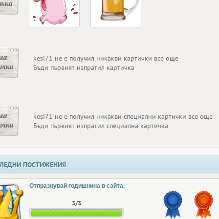
ръка
ма
kesi71 не е получил никакви картички все още
ички
Бъди първият изпратил картичка
ма
kesi71 не е получил никакви специални картички все още
ички
Бъди първият изпратил специална картичка
ЛЕДНИ ПОСТИЖЕНИЯ
Отпразнувай годишнина в сайта.
3/3