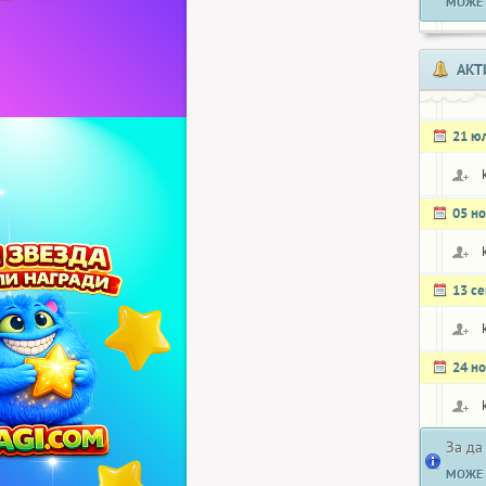
МОЖЕ 
АКТ
21 ю
05 н
13 с
24 н
За да
МОЖЕ 