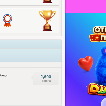
беди
2,600
Чипове