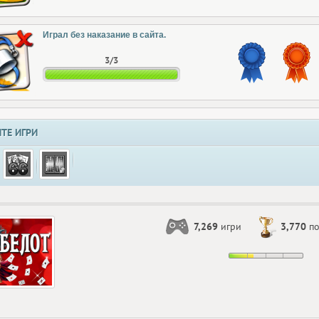
Играл без наказание в сайта.
3/3
ТЕ ИГРИ
7,269
игри
3,770
по