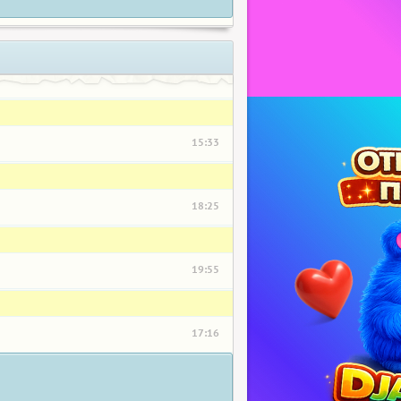
15:33
18:25
19:55
17:16