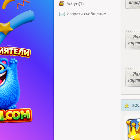
пода
Албум(1)
Изпрати съобщение
Ня
карт
Ня
карт
ПОС