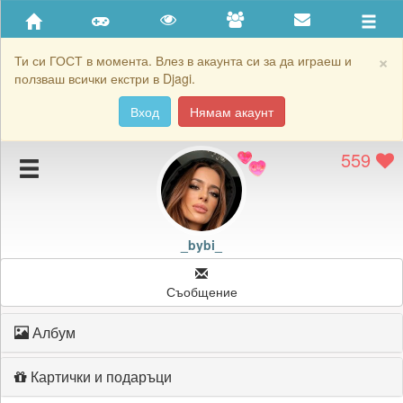
Приятели
Хронология на игри
×
Ти си ГОСТ в момента. Влез в акаунта си за да играеш и
ползваш всички екстри в Djagi.
Активност
Вход
Нямам акаунт
Постижения
559
Подаръците на _bybi_
Картичките на _bybi_
Блокирай _bybi_
_bybi_
Съобщение
Албум
Картички и подаръци