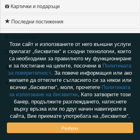
Картички и подаръци
Последни постижения
Моите игри
Този сайт и използваните от него външни услуги
прилагат „бисквитки“ и сходни технологии, които
Хронология на игри
са необходими за правилното му функциониране
и за постигане на целите, посочени в
Политиката
Активност
за поверителност
. За повече информация или ако
желаете да оттеглите съгласието си за някои или
Кой видя профила на Rumi_76
всички „бисквитки“, моля, прочетете
Политиката
за използване на бисквитки
. Като затворите този
банер, продължите разглеждането, натиснете
върху връзка или по друг начин навигирате в
сайта, Вие приемате употребата на „бисквитки“.
Разбрах