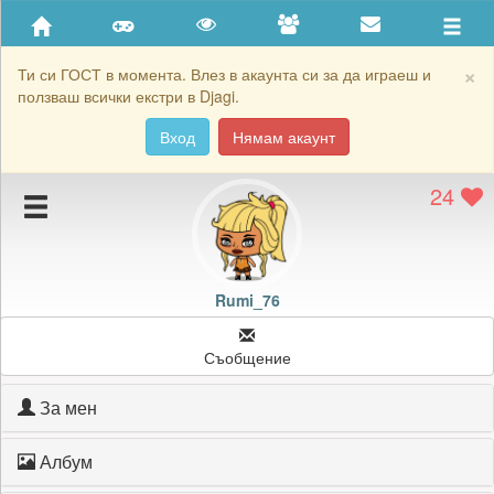
Приятели
Хронология на игри
×
Ти си ГОСТ в момента. Влез в акаунта си за да играеш и
ползваш всички екстри в Djagi.
Активност
Вход
Нямам акаунт
Постижения
24
Подаръците на Rumi_76
Картичките на Rumi_76
Блокирай Rumi_76
Rumi_76
Съобщение
За мен
Албум