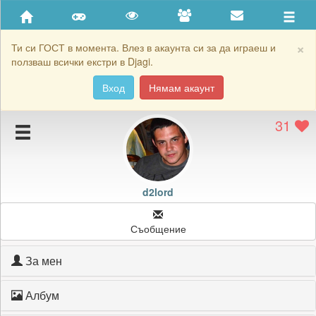
Приятели
Хронология на игри
×
Ти си ГОСТ в момента. Влез в акаунта си за да играеш и
ползваш всички екстри в Djagi.
Активност
Вход
Нямам акаунт
Постижения
31
Подаръците на d2lord
Картичките на d2lord
Блокирай d2lord
d2lord
Съобщение
За мен
Албум