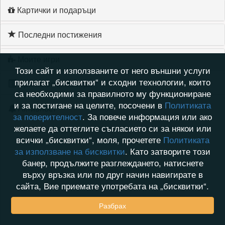
Картички и подаръци
Последни постижения
Моите игри
Този сайт и използваните от него външни услуги
прилагат „бисквитки“ и сходни технологии, които
Хронология на игри
са необходими за правилното му функциониране
и за постигане на целите, посочени в
Политиката
Активност
за поверителност
. За повече информация или ако
желаете да оттеглите съгласието си за някои или
всички „бисквитки“, моля, прочетете
Политиката
за използване на бисквитки
. Като затворите този
банер, продължите разглеждането, натиснете
върху връзка или по друг начин навигирате в
сайта, Вие приемате употребата на „бисквитки“.
Разбрах