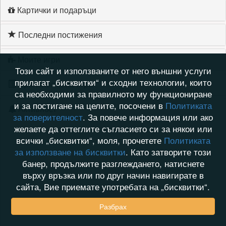
Картички и подаръци
Последни постижения
Моите игри
Този сайт и използваните от него външни услуги
прилагат „бисквитки“ и сходни технологии, които
Хронология на игри
са необходими за правилното му функциониране
и за постигане на целите, посочени в
Политиката
Активност
за поверителност
. За повече информация или ако
желаете да оттеглите съгласието си за някои или
всички „бисквитки“, моля, прочетете
Политиката
за използване на бисквитки
. Като затворите този
банер, продължите разглеждането, натиснете
върху връзка или по друг начин навигирате в
сайта, Вие приемате употребата на „бисквитки“.
Разбрах