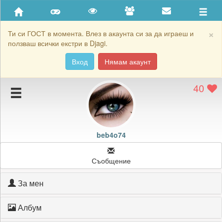
Приятели
Хронология на игри
×
Ти си ГОСТ в момента. Влез в акаунта си за да играеш и
ползваш всички екстри в Djagi.
Активност
Вход
Нямам акаунт
Постижения
40
Подаръците на beb4o74
Картичките на beb4o74
Блокирай beb4o74
beb4o74
Съобщение
За мен
Албум