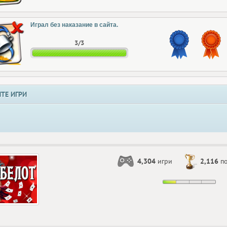
Играл без наказание в сайта.
3/3
ТЕ ИГРИ
4,304
игри
2,116
по