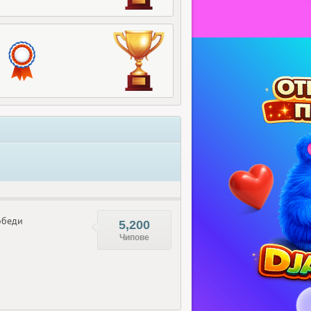
беди
5,200
Чипове