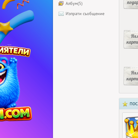
пода
Албум(5)
Изпрати съобщение
Ня
карт
Ня
карт
ПОС