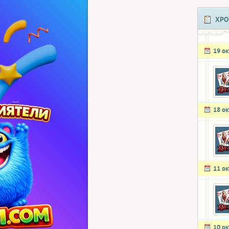
ХРО
19 о
18 о
11 о
10 о