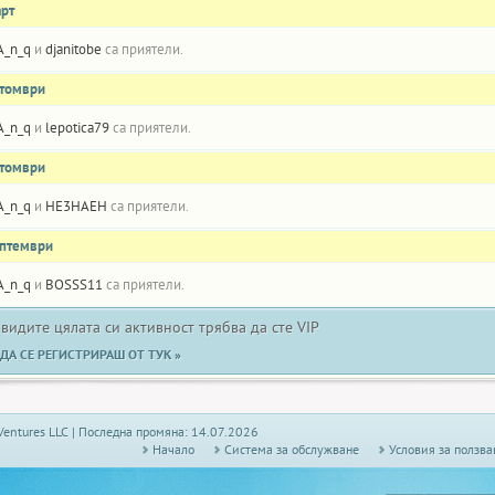
арт
A_n_q
и
djanitobe
са приятели.
ктомври
A_n_q
и
lepotica79
са приятели.
ктомври
A_n_q
и
HE3HAEH
са приятели.
ептември
A_n_q
и
BOSSS11
са приятели.
 видите цялата си активност трябва да сте VIP
ДА СЕ РЕГИСТРИРАШ ОТ ТУК »
Ventures LLC | Последна промяна: 14.07.2026
Начало
Системa за обслужване
Условия за ползва