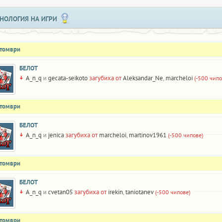
НОЛОГИЯ НА ИГРИ
ктомври
БЕЛОТ
A_n_q
и
gecata-seikoto
загубиха от
Aleksandar_Ne
,
marcheloi
(-500 чипо
ктомври
БЕЛОТ
A_n_q
и
jenica
загубиха от
marcheloi
,
martinov1961
(-500 чипове)
ктомври
БЕЛОТ
A_n_q
и
cvetan05
загубиха от
irekin
,
taniotanev
(-500 чипове)
ктомври