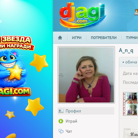
ИГРИ
ПОТРЕБИТЕЛИ
ТУРНИ
НАЧАЛО
djagi.com
A_n_q
• обича
Дата на
Последн
Профил
Играй
Чат
Има