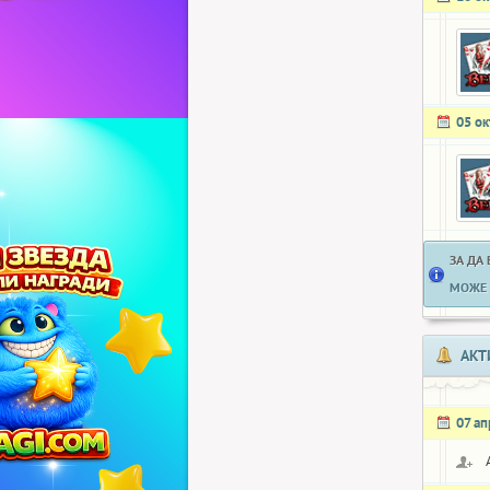
05 о
ЗА ДА
МОЖЕ 
АКТ
07 а