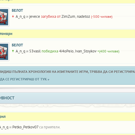
БЕЛОТ
A_n_q
и
jevece
загубиха от
ZimZum
,
nadetoz
(-500 чипове)
ктомври
БЕЛОТ
A_n_q
и
53vasil
победиха
4i4oPeio
,
Ivan_Stoykov
+(400 чипове)
 ВИДИШ ПЪЛНАТА ХРОНОЛОГИЯ НА ИЗИГРАНИТЕ ИГРИ, ТРЯБВА ДА СИ РЕГИСТРИРАН
ДА СЕ РЕГИСТРИРАШ ОТ ТУК »
ИВНОСТ
прил
A_n_q
и
Petko_Petkov07
са приятели.