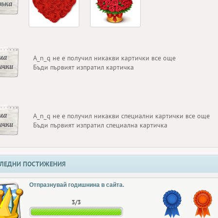
ръка
ма
A_n_q не е получил никакви картички все още
ички
Бъди първият изпратил картичка
ма
A_n_q не е получил никакви специални картички все още
ички
Бъди първият изпратил специална картичка
ЛЕДНИ ПОСТИЖЕНИЯ
Отпразнувай годишнина в сайта.
3/3