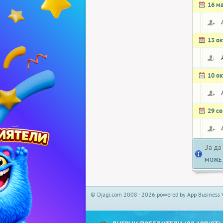
16 м
13 о
10 о
29 с
За да
МОЖЕ 
© Djagi.com 2008 - 2026 powered by App Business 