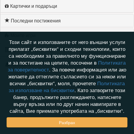
Картички и подаръци
Последни постижения
Моите игри
Този сайт и използваните от него външни услуги
прилагат „бисквитки“ и сходни технологии, които
Хронология на игри
са необходими за правилното му функциониране
и за постигане на целите, посочени в
Политиката
Активност
за поверителност
. За повече информация или ако
желаете да оттеглите съгласието си за някои или
всички „бисквитки“, моля, прочетете
Политиката
за използване на бисквитки
. Като затворите този
банер, продължите разглеждането, натиснете
върху връзка или по друг начин навигирате в
сайта, Вие приемате употребата на „бисквитки“.
Разбрах