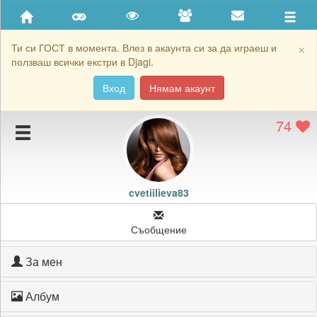
Приятели
Хронология на игри
×
Ти си ГОСТ в момента. Влез в акаунта си за да играеш и
ползваш всички екстри в Djagi.
Активност
Вход
Нямам акаунт
Постижения
74
Подаръците на cvetiilieva83
Картичките на cvetiilieva83
Блокирай cvetiilieva83
cvetiilieva83
Съобщение
За мен
Албум