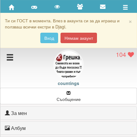
Приятели
Хронология на игри
×
Ти си ГОСТ в момента. Влез в акаунта си за да играеш и
ползваш всички екстри в Djagi.
Активност
Вход
Нямам акаунт
Постижения
104
Подаръците на countings
Картичките на countings
Блокирай countings
countings
Съобщение
За мен
Албум