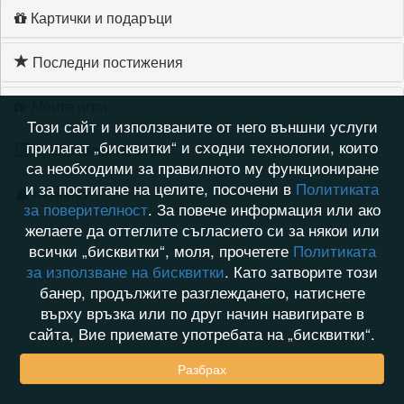
Картички и подаръци
Последни постижения
Моите игри
Този сайт и използваните от него външни услуги
прилагат „бисквитки“ и сходни технологии, които
Хронология на игри
са необходими за правилното му функциониране
и за постигане на целите, посочени в
Политиката
Активност
за поверителност
. За повече информация или ако
желаете да оттеглите съгласието си за някои или
всички „бисквитки“, моля, прочетете
Политиката
за използване на бисквитки
. Като затворите този
банер, продължите разглеждането, натиснете
върху връзка или по друг начин навигирате в
сайта, Вие приемате употребата на „бисквитки“.
Разбрах