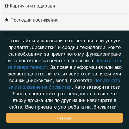
Картички и подаръци
Последни постижения
Моите игри
Този сайт и използваните от него външни услуги
прилагат „бисквитки“ и сходни технологии, които
Хронология на игри
са необходими за правилното му функциониране
и за постигане на целите, посочени в
Политиката
Активност
за поверителност
. За повече информация или ако
желаете да оттеглите съгласието си за някои или
всички „бисквитки“, моля, прочетете
Политиката
за използване на бисквитки
. Като затворите този
банер, продължите разглеждането, натиснете
върху връзка или по друг начин навигирате в
сайта, Вие приемате употребата на „бисквитки“.
Разбрах