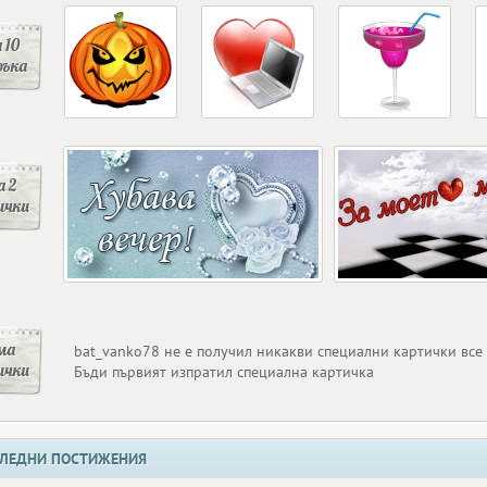
 10
ръка
 2
ички
ма
bat_vanko78 не е получил никакви специални картички все
ички
Бъди първият изпратил специална картичка
ЛЕДНИ ПОСТИЖЕНИЯ