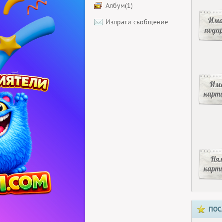
Албум(1)
Има
Изпрати съобщение
пода
Има
карт
Ня
карт
ПОС