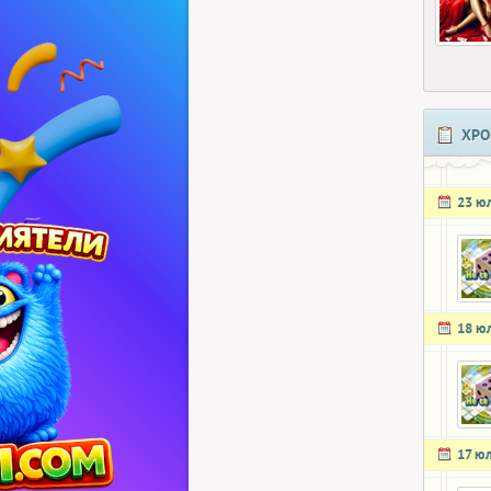
ХРО
23 ю
18 ю
17 ю