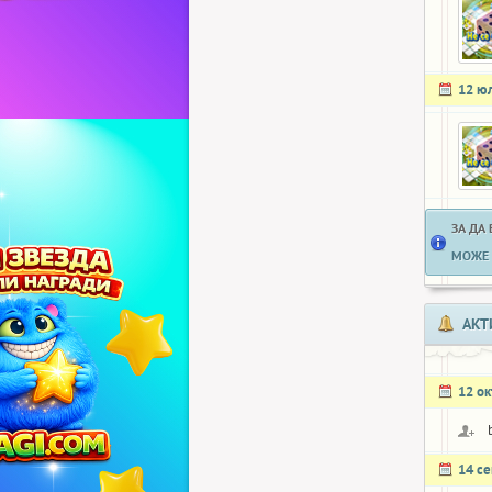
12 ю
ЗА ДА
МОЖЕ 
АКТ
12 о
14 с