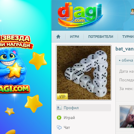
ИГРИ
ПОТРЕБИТЕЛИ
ТУРНИ
НАЧАЛО
djagi.com
bat_va
• обича
Дата на
Последн
За мен:
Профил
Играй
Чат