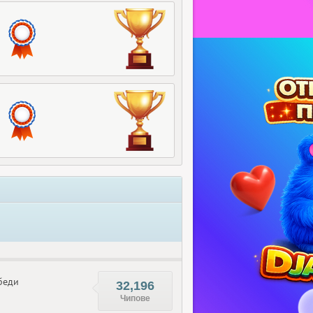
беди
32,196
Чипове