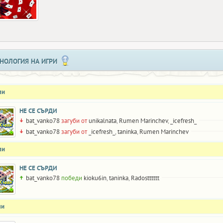
НОЛОГИЯ НА ИГРИ
ли
НЕ СЕ СЪРДИ
bat_vanko78
загуби от
unikalnata
,
Rumen Marinchev
,
_icefresh_
bat_vanko78
загуби от
_icefresh_
,
taninka
,
Rumen Marinchev
ли
НЕ СЕ СЪРДИ
bat_vanko78
победи
kioku6in
,
taninka
,
Radostttttt
ли