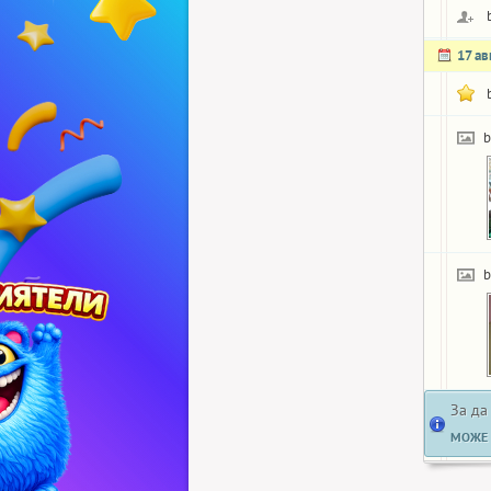
17 ав
b
b
За да
МОЖЕ 