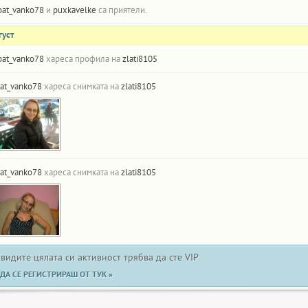
bat_vanko78
и
puxkavelke
са приятели.
густ
bat_vanko78
хареса профила на
zlati8105
at_vanko78
хареса снимката на
zlati8105
at_vanko78
хареса снимката на
zlati8105
 видите цялата си активност трябва да сте VIP
ДА СЕ РЕГИСТРИРАШ ОТ ТУК »