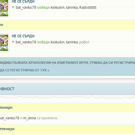
НЕ СЕ СЪРДИ
bat_vanko78
победи
kioku6in
,
taninka
,
Radostttttt
ли
НЕ СЕ СЪРДИ
bat_vanko78
победи
kioku6in
,
taninka
, робот
 ВИДИШ ПЪЛНАТА ХРОНОЛОГИЯ НА ИЗИГРАНИТЕ ИГРИ, ТРЯБВА ДА СИ РЕГИСТРИРАН
ДА СЕ РЕГИСТРИРАШ ОТ ТУК »
ИВНОСТ
ктомври
bat_vanko78
и
m_anna
са приятели.
ептември