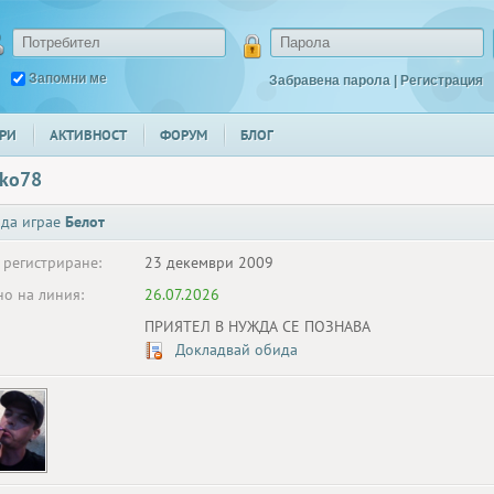
Запомни ме
Забравена парола
|
Регистрация
РИ
АКТИВНОСТ
ФОРУМ
БЛОГ
nko78
 да играе
Белот
 регистриране:
23 декември 2009
о на линия:
26.07.2026
ПРИЯТЕЛ В НУЖДА СЕ ПОЗНАВА
Докладвай обида