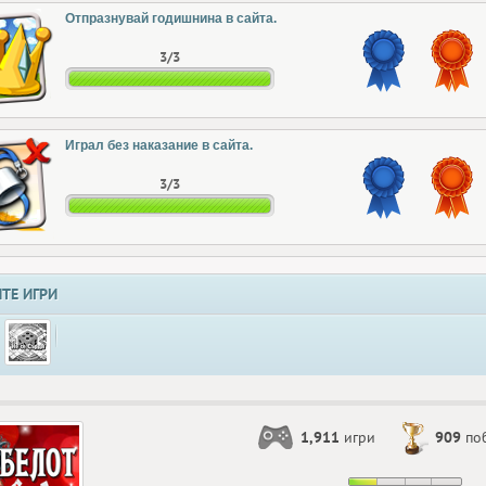
Отпразнувай годишнина в сайта.
3/3
Играл без наказание в сайта.
3/3
ТЕ ИГРИ
1,911
игри
909
по