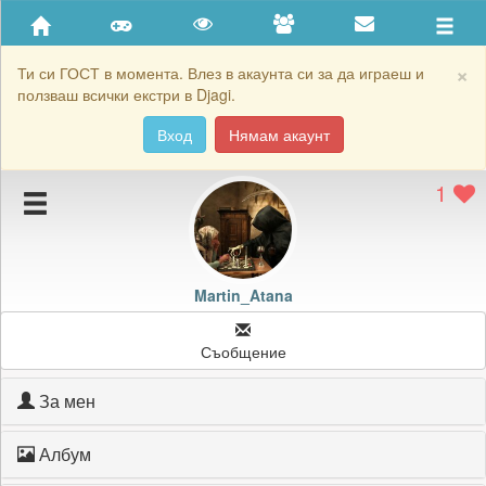
Приятели
Хронология на игри
×
Ти си ГОСТ в момента. Влез в акаунта си за да играеш и
ползваш всички екстри в Djagi.
Активност
Вход
Нямам акаунт
Постижения
1
Подаръците на Martin_Atana
Картичките на Martin_Atana
Блокирай Martin_Atana
Martin_Atana
Съобщение
За мен
Албум