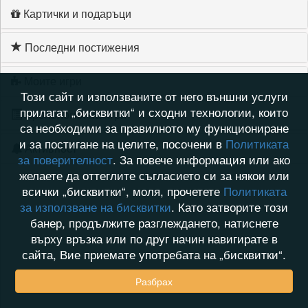
Картички и подаръци
Последни постижения
Моите игри
Този сайт и използваните от него външни услуги
прилагат „бисквитки“ и сходни технологии, които
Хронология на игри
са необходими за правилното му функциониране
и за постигане на целите, посочени в
Политиката
Активност
за поверителност
. За повече информация или ако
желаете да оттеглите съгласието си за някои или
всички „бисквитки“, моля, прочетете
Политиката
за използване на бисквитки
. Като затворите този
банер, продължите разглеждането, натиснете
върху връзка или по друг начин навигирате в
сайта, Вие приемате употребата на „бисквитки“.
Разбрах