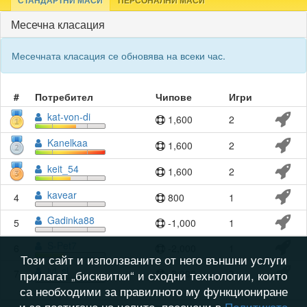
СТАНДАРТНИ МАСИ
ПЕРСОНАЛНИ МАСИ
Месечна класация
Месечната класация се обновява на всеки час.
#
Потребител
Чипове
Игри
kat-von-di
1,600
2
Kanelkaa
1,600
2
keit_54
1,600
2
kavear
4
800
1
Gadinka88
5
-1,000
1
S-Pet7
6
-2,000
1
Този сайт и използваните от него външни услуги
ivi_sl
7
-3,000
3
прилагат „бисквитки“ и сходни технологии, които
са необходими за правилното му функциониране
и за постигане на целите, посочени в
Политиката