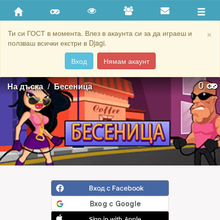
×
Ти си ГОСТ в момента. Влез в акаунта си за да играеш и
ползваш всички екстри в Djagi.
Вход
Нямам акаунт
0
На дъска
Бесеница
Вход с Facebook
Sign in with Apple