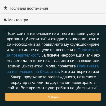
Последни постижения
Моите игри
Хронология на игри
Този сайт и използваните от него външни услуги
прилагат „бисквитки“ и сходни технологии, които
Активност
са необходими за правилното му функциониране
и за постигане на целите, посочени в
Политиката
Кой видя профила на athena_s
за поверителност
. За повече информация или ако
желаете да оттеглите съгласието си за някои или
всички „бисквитки“, моля, прочетете
Политиката
за използване на бисквитки
. Като затворите този
банер, продължите разглеждането, натиснете
върху връзка или по друг начин навигирате в
сайта, Вие приемате употребата на „бисквитки“.
Разбрах