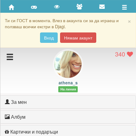
Приятели
Хронология на игри
×
Ти си ГОСТ в момента. Влез в акаунта си за да играеш и
ползваш всички екстри в Djagi.
Активност
Вход
Нямам акаунт
Постижения
340
Подаръците на athena_s
Картичките на athena_s
Блокирай athena_s
athena_s
На линия
За мен
Албум
Картички и подаръци