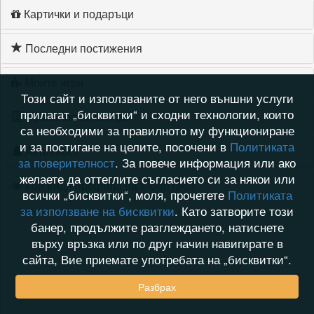
Картички и подаръци
Последни постижения
Моите игри
Този сайт и използваните от него външни услуги
прилагат „бисквитки“ и сходни технологии, които
Хронология на игри
са необходими за правилното му функциониране
и за постигане на целите, посочени в
Политиката
Активност
за поверителност
. За повече информация или ако
желаете да оттеглите съгласието си за някои или
Кой видя профила на Stoqn1963
всички „бисквитки“, моля, прочетете
Политиката
за използване на бисквитки
. Като затворите този
банер, продължите разглеждането, натиснете
върху връзка или по друг начин навигирате в
сайта, Вие приемате употребата на „бисквитки“.
Разбрах