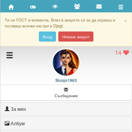
Приятели
Хронология на игри
×
Ти си ГОСТ в момента. Влез в акаунта си за да играеш и
ползваш всички екстри в Djagi.
Активност
Вход
Нямам акаунт
Постижения
14
Подаръците на Stoqn1963
Картичките на Stoqn1963
Блокирай Stoqn1963
Stoqn1963
Съобщение
За мен
Албум