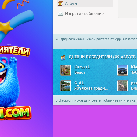
Албум
Изпрати съобщение
© Djagi.com 2008 - 2026 powered by App Business 
ДНЕВНИ ПОБЕДИТЕЛИ (09 АВГУСТ)
Kamira1
Kie
Белот
Та
G_81
pe
Ябълкова градина
Би
В djagi.com може да играете любимите си игри ка