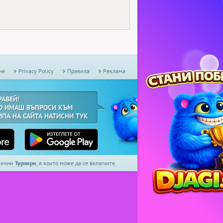
не
Privacy Policy
Правила
Реклама
РАВЕЙ!
О ИМАШ ВЪПРОСИ КЪМ
ИПА НА САЙТА НАТИСНИ ТУК
дмични
Турнири
, в които може да се включите.