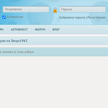
Запомни ме
Забравена парола
|
Регистрация
РИ
АКТИВНОСТ
ФОРУМ
БЛОГ
ума на
Stoqn1963
а снимки в този албум