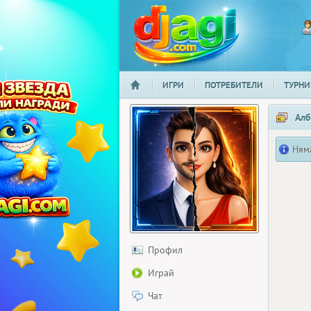
ИГРИ
ПОТРЕБИТЕЛИ
ТУРНИ
НАЧАЛО
djagi.com
Алб
Ням
Профил
Играй
Чат