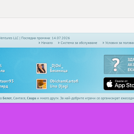
Ventures LLC | Последна промяна: 14.07.2026
Начало
Системa за обслужване
Условия за ползва
ЗД
АК
l
_DjOsi_
ЕК
бла
Бесеница
ttaarr93
ObichamKartofi
лярд
Uno Djagi
то
Белот
, Сантасе,
Свара
и много други. За най-добрите играчи се организират ежесе