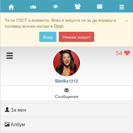
Приятели
Хронология на игри
×
Ти си ГОСТ в момента. Влез в акаунта си за да играеш и
ползваш всички екстри в Djagi.
Активност
Вход
Нямам акаунт
Постижения
54
Подаръците на Sladka1212
Картичките на Sladka1212
Блокирай Sladka1212
Sladka1212
Съобщение
За мен
Албум