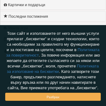
Картички и подаръци
Последни постижения
Моите игри
Този сайт и използваните от него външни услуги
прилагат „бисквитки“ и сходни технологии, които
Хронология на игри
са необходими за правилното му функциониране
и за постигане на целите, посочени в
Политиката
Активност
за поверителност
. За повече информация или ако
желаете да оттеглите съгласието си за някои или
всички „бисквитки“, моля, прочетете
Политиката
за използване на бисквитки
. Като затворите този
банер, продължите разглеждането, натиснете
върху връзка или по друг начин навигирате в
сайта, Вие приемате употребата на „бисквитки“.
Разбрах