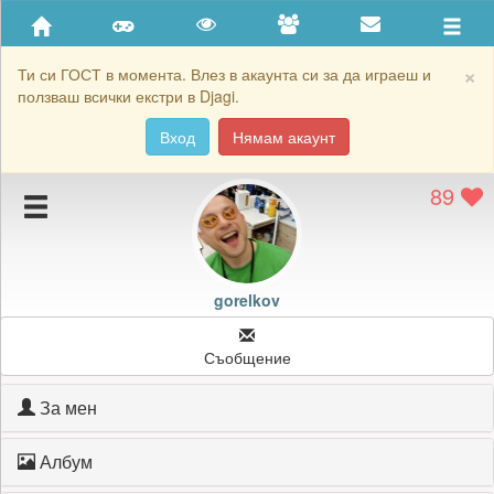
Приятели
Хронология на игри
×
Ти си ГОСТ в момента. Влез в акаунта си за да играеш и
ползваш всички екстри в Djagi.
Активност
Вход
Нямам акаунт
Постижения
89
Подаръците на gorelkov
Картичките на gorelkov
Блокирай gorelkov
gorelkov
Съобщение
За мен
Албум