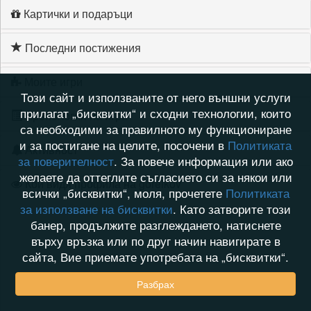
Картички и подаръци
Последни постижения
Моите игри
Този сайт и използваните от него външни услуги
прилагат „бисквитки“ и сходни технологии, които
Хронология на игри
са необходими за правилното му функциониране
и за постигане на целите, посочени в
Политиката
Активност
за поверителност
. За повече информация или ако
желаете да оттеглите съгласието си за някои или
Кой видя профила на gorelkov
всички „бисквитки“, моля, прочетете
Политиката
за използване на бисквитки
. Като затворите този
банер, продължите разглеждането, натиснете
върху връзка или по друг начин навигирате в
сайта, Вие приемате употребата на „бисквитки“.
Разбрах