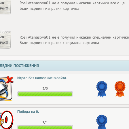
ма
Rosi Atanasova01 не е получил никакви картички все още
ички
Бъди първият изпратил картичка
ма
Rosi Atanasova01 не е получил никакви специални картичк
ички
Бъди първият изпратил специална картичка
ЛЕДНИ ПОСТИЖЕНИЯ
Играл без наказание в сайта.
3/3
Победа на 0.
1/1