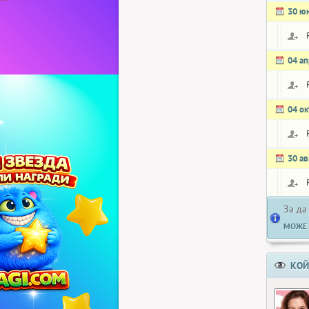
30 ю
04 а
04 о
30 ав
За да
МОЖЕ 
КОЙ