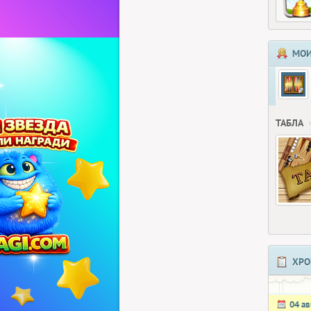
МОИ
ТАБЛА
ХРО
04 ав