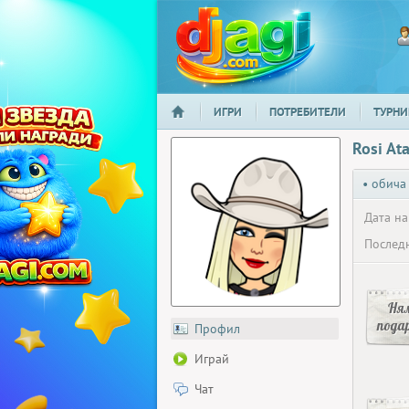
ИГРИ
ПОТРЕБИТЕЛИ
ТУРНИ
НАЧАЛО
djagi.com
Rosi At
• обича
Дата на
Последн
Ня
пода
Профил
Играй
Чат