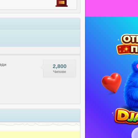
еди
2,800
Чипове