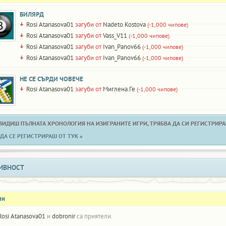
БИЛЯРД
Rosi Atanasova01
загуби от
Nadeto Kostova
(-1,000 чипове)
Rosi Atanasova01
загуби от
Vass_V11
(-1,000 чипове)
Rosi Atanasova01
загуби от
Ivan_Panov66
(-1,000 чипове)
Rosi Atanasova01
загуби от
Ivan_Panov66
(-1,000 чипове)
НЕ СЕ СЪРДИ ЧОВЕЧЕ
Rosi Atanasova01
загуби от
Миглена.Ге
(-1,000 чипове)
 ВИДИШ ПЪЛНАТА ХРОНОЛОГИЯ НА ИЗИГРАНИТЕ ИГРИ, ТРЯБВА ДА СИ РЕГИСТРИРАН
ДА СЕ РЕГИСТРИРАШ ОТ ТУК »
ИВНОСТ
ли
Rosi Atanasova01
и
dobronir
са приятели.