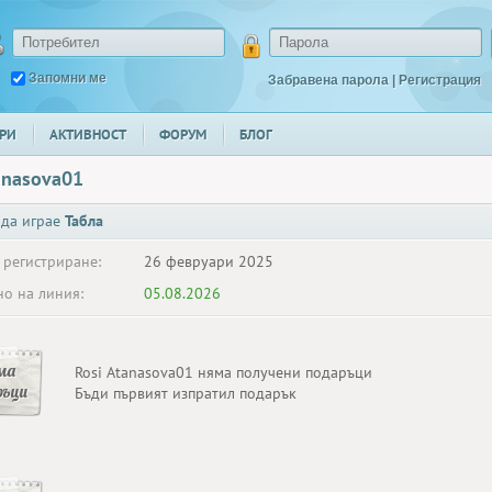
Запомни ме
Забравена парола
|
Регистрация
РИ
АКТИВНОСТ
ФОРУМ
БЛОГ
anasova01
 да играе
Табла
 регистриране:
26 февруари 2025
о на линия:
05.08.2026
ма
Rosi Atanasova01 няма получени подаръци
ръци
Бъди първият изпратил подарък