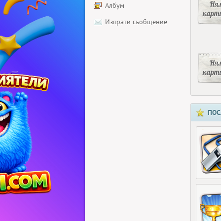
Ня
Албум
карт
Изпрати съобщение
Ня
карт
ПОС