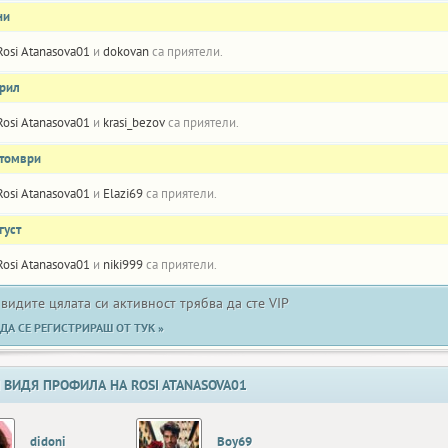
ни
Rosi Atanasova01
и
dokovan
са приятели.
прил
Rosi Atanasova01
и
krasi_bezov
са приятели.
ктомври
Rosi Atanasova01
и
Elazi69
са приятели.
густ
Rosi Atanasova01
и
niki999
са приятели.
 видите цялата си активност трябва да сте VIP
ДА СЕ РЕГИСТРИРАШ ОТ ТУК »
 ВИДЯ ПРОФИЛА НА ROSI ATANASOVA01
didoni
Boy69