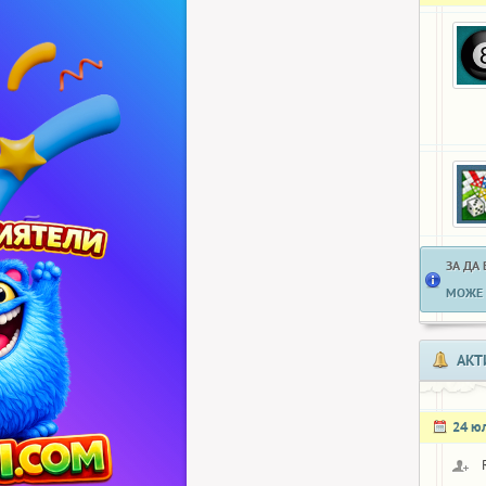
ЗА ДА
МОЖЕ 
АКТ
24 ю