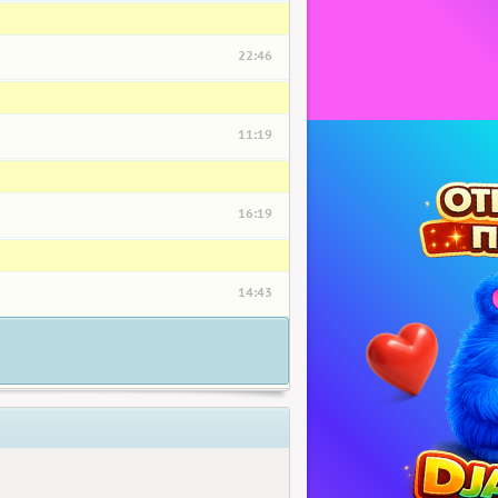
22:46
11:19
16:19
14:43