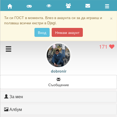
Приятели
Хронология на игри
×
Ти си ГОСТ в момента. Влез в акаунта си за да играеш и
ползваш всички екстри в Djagi.
Активност
Вход
Нямам акаунт
Постижения
171
Подаръците на dobronir
Картичките на dobronir
Блокирай dobronir
dobronir
Съобщение
За мен
Албум