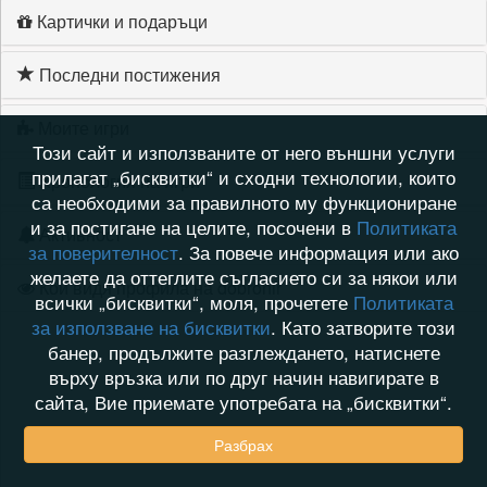
Картички и подаръци
Последни постижения
Моите игри
Този сайт и използваните от него външни услуги
прилагат „бисквитки“ и сходни технологии, които
Хронология на игри
са необходими за правилното му функциониране
и за постигане на целите, посочени в
Политиката
Активност
за поверителност
. За повече информация или ако
желаете да оттеглите съгласието си за някои или
Кой видя профила на dobronir
всички „бисквитки“, моля, прочетете
Политиката
за използване на бисквитки
. Като затворите този
банер, продължите разглеждането, натиснете
върху връзка или по друг начин навигирате в
сайта, Вие приемате употребата на „бисквитки“.
Разбрах