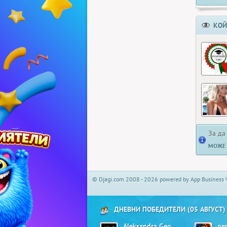
КОЙ
За да
МОЖЕ 
© Djagi.com 2008 - 2026 powered by App Business 
ДНЕВНИ ПОБЕДИТЕЛИ (05 АВГУСТ)
Aleksandra Georgieva01
ge