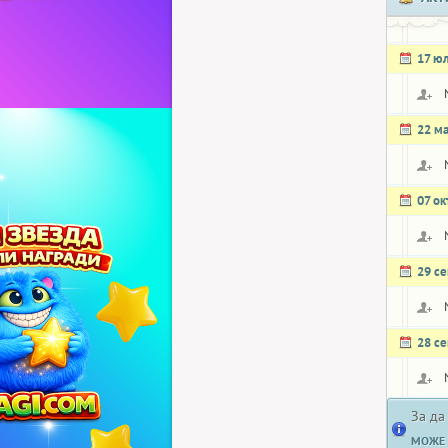
17 ю
22 м
07 о
29 с
28 с
За да
МОЖЕ 