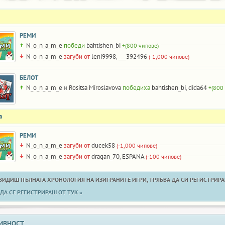
РЕМИ
N_o_n_a_m_e
победи
bahtishen_bi
+(800 чипове)
N_o_n_a_m_e
загуби от
leni9998
,
___392496
(-1,000 чипове)
БЕЛОТ
N_o_n_a_m_e
и
Rositsa Miroslavova
победиха
bahtishen_bi
,
dida64
+(800
а
РЕМИ
N_o_n_a_m_e
загуби от
ducek58
(-1,000 чипове)
N_o_n_a_m_e
загуби от
dragan_70
,
ESPANA
(-100 чипове)
 ВИДИШ ПЪЛНАТА ХРОНОЛОГИЯ НА ИЗИГРАНИТЕ ИГРИ, ТРЯБВА ДА СИ РЕГИСТРИРАН
ДА СЕ РЕГИСТРИРАШ ОТ ТУК »
ИВНОСТ