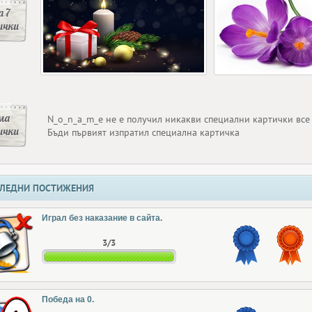
 7
ички
ма
N_o_n_a_m_e не е получил никакви специални картички все
ички
Бъди първият изпратил специална картичка
ЛЕДНИ ПОСТИЖЕНИЯ
Играл без наказание в сайта.
3/3
Победа на 0.