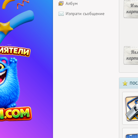
Албум
Има
карт
Изпрати съобщение
Ня
карт
ПОС