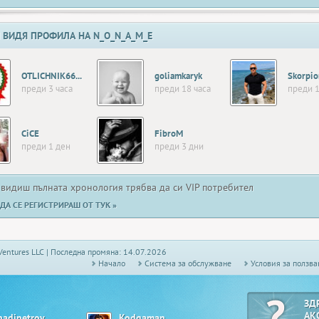
 ВИДЯ ПРОФИЛА НА N_O_N_A_M_E
OTLICHNIK66666
goliamkaryk
Skorpio
преди 3 часа
преди 18 часа
преди 1
CiCE
FibroM
преди 1 ден
преди 3 дни
 видиш пълната хронология трябва да си VIP потребител
ДА СЕ РЕГИСТРИРАШ ОТ ТУК »
Ventures LLC | Последна промяна: 14.07.2026
Начало
Системa за обслужване
Условия за ползва
ЗД
АК
nadipetrov
Kodgaman