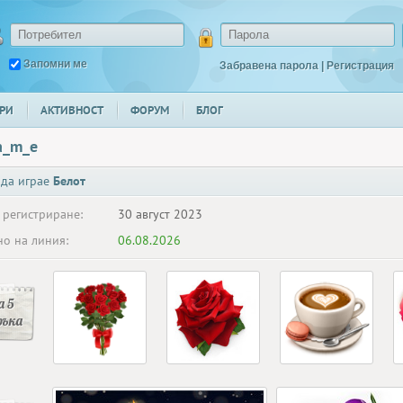
Запомни ме
Забравена парола
|
Регистрация
РИ
АКТИВНОСТ
ФОРУМ
БЛОГ
a_m_e
 да играе
Белот
 регистриране:
30 август 2023
о на линия:
06.08.2026
 5
ръка