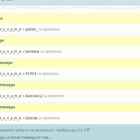
ли
N_o_n_a_m_e
и
qstreb_
са приятели.
арт
N_o_n_a_m_e
и
bentana
са приятели.
ктомври
N_o_n_a_m_e
и
P1954
са приятели.
ептември
N_o_n_a_m_e
и
Анелия.Ц
са приятели.
ептември
N_o_n_a_m_e
и
dizelak
са приятели.
 видите цялата си активност трябва да сте VIP
ДА СЕ РЕГИСТРИРАШ ОТ ТУК »