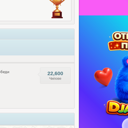
беди
22,600
Чипове