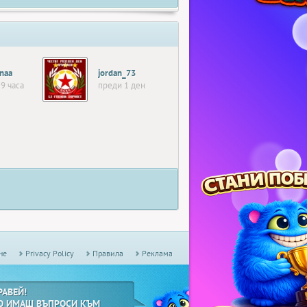
naa
jordan_73
9 часа
преди 1 ден
не
Privacy Policy
Правила
Реклама
РАВЕЙ!
О ИМАШ ВЪПРОСИ КЪМ