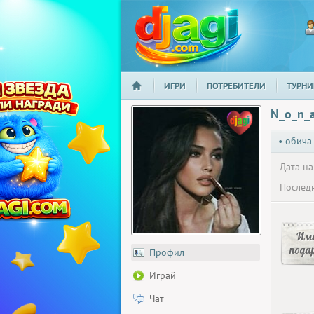
ИГРИ
ПОТРЕБИТЕЛИ
ТУРНИ
НАЧАЛО
djagi.com
N_o_n_
• обича
Дата на
Последн
Има
пода
Профил
Играй
Чат