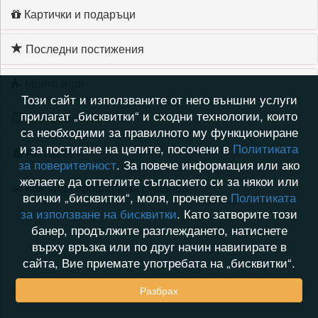
Картички и подаръци
Последни постижения
Моите игри
Този сайт и използваните от него външни услуги
прилагат „бисквитки“ и сходни технологии, които
Хронология на игри
са необходими за правилното му функциониране
и за постигане на целите, посочени в
Политиката
Активност
за поверителност
. За повече информация или ако
желаете да оттеглите съгласието си за някои или
Кой видя профила на cvetan66
всички „бисквитки“, моля, прочетете
Политиката
за използване на бисквитки
. Като затворите този
банер, продължите разглеждането, натиснете
върху връзка или по друг начин навигирате в
сайта, Вие приемате употребата на „бисквитки“.
Разбрах