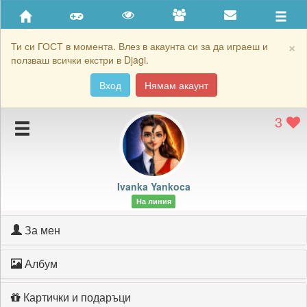
Приятели
Хронология на игри
×
Ти си ГОСТ в момента. Влез в акаунта си за да играеш и
ползваш всички екстри в Djagi.
Активност
Вход
Нямам акаунт
Постижения
3
Подаръците на Ivanka Yankoca
Картичките на Ivanka Yankoca
Блокирай Ivanka Yankoca
Ivanka Yankoca
На линия
За мен
Албум
Картички и подаръци