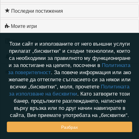
Последни постижения
Моите игри
Хронология на игри
Този сайт и използваните от него външни услуги
прилагат „бисквитки“ и сходни технологии, които
Активност
са необходими за правилното му функциониране
и за постигане на целите, посочени в
Политиката
Кой видя профила на Ivanka Yankoca
за поверителност
. За повече информация или ако
желаете да оттеглите съгласието си за някои или
всички „бисквитки“, моля, прочетете
Политиката
за използване на бисквитки
. Като затворите този
банер, продължите разглеждането, натиснете
върху връзка или по друг начин навигирате в
сайта, Вие приемате употребата на „бисквитки“.
Разбрах