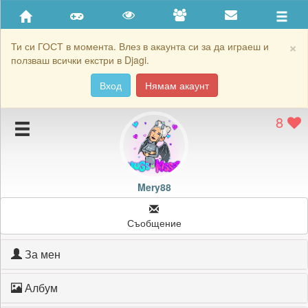
Приятели
Хронология на игри
×
Ти си ГОСТ в момента. Влез в акаунта си за да играеш и
ползваш всички екстри в Djagi.
Активност
Вход
Нямам акаунт
Постижения
8
Подаръците на Mery88
Картичките на Mery88
Блокирай Mery88
Mery88
Съобщение
За мен
Албум