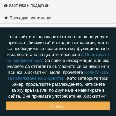
Картички и подаръци
Последни постижения
Моите игри
Този сайт и използваните от него външни услуги
прилагат „бисквитки“ и сходни технологии, които
Хронология на игри
са необходими за правилното му функциониране
и за постигане на целите, посочени в
Политиката
Активност
за поверителност
. За повече информация или ако
желаете да оттеглите съгласието си за някои или
всички „бисквитки“, моля, прочетете
Политиката
за използване на бисквитки
. Като затворите този
банер, продължите разглеждането, натиснете
върху връзка или по друг начин навигирате в
сайта, Вие приемате употребата на „бисквитки“.
Разбрах