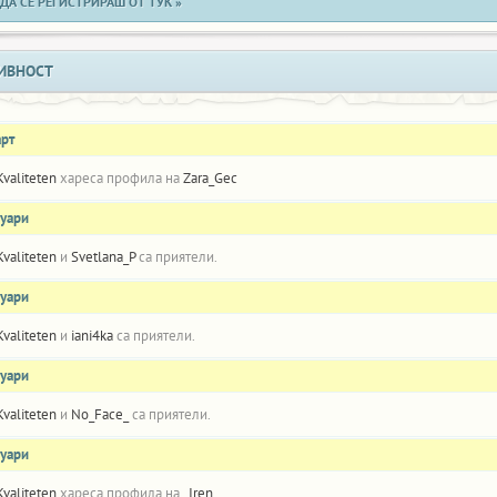
ДА СЕ РЕГИСТРИРАШ ОТ ТУК »
ИВНОСТ
арт
Kvaliteten
хареса профила на
Zara_Gec
нуари
Kvaliteten
и
Svetlana_P
са приятели.
нуари
Kvaliteten
и
iani4ka
са приятели.
нуари
Kvaliteten
и
No_Face_
са приятели.
нуари
Kvaliteten
хареса профила на
_Iren_