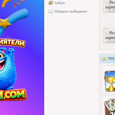
Ня
Албум
карт
Изпрати съобщение
Ня
карт
ПОС