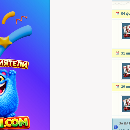
04 ф
31 я
29 я
ЗА ДА