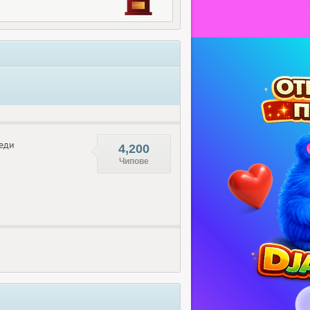
еди
4,200
Чипове