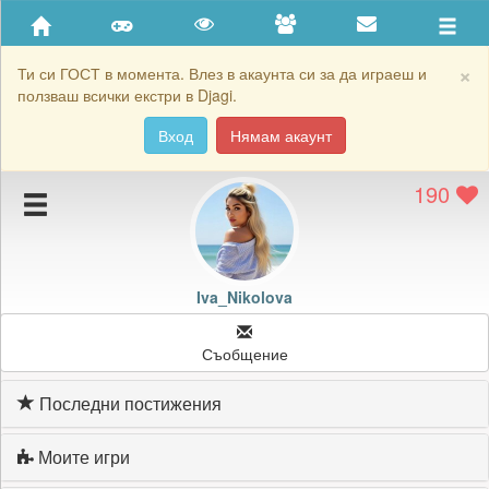
Приятели
Хронология на игри
×
Ти си ГОСТ в момента. Влез в акаунта си за да играеш и
ползваш всички екстри в Djagi.
Активност
Вход
Нямам акаунт
Постижения
190
Подаръците на Iva_Nikolova
Картичките на Iva_Nikolova
Блокирай Iva_Nikolova
Iva_Nikolova
Съобщение
Последни постижения
Моите игри