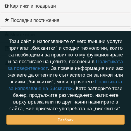
Картички и подаръци
Последни постижения
Моите игри
Този сайт и използваните от него външни услуги
прилагат „бисквитки“ и сходни технологии, които
Хронология на игри
са необходими за правилното му функциониране
и за постигане на целите, посочени в
Политиката
Активност
за поверителност
. За повече информация или ако
желаете да оттеглите съгласието си за някои или
всички „бисквитки“, моля, прочетете
Политиката
за използване на бисквитки
. Като затворите този
банер, продължите разглеждането, натиснете
върху връзка или по друг начин навигирате в
сайта, Вие приемате употребата на „бисквитки“.
Разбрах