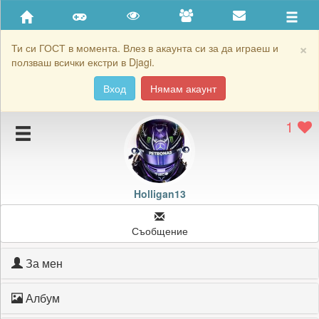
Приятели
Хронология на игри
×
Ти си ГОСТ в момента. Влез в акаунта си за да играеш и
ползваш всички екстри в Djagi.
Активност
Вход
Нямам акаунт
Постижения
1
Подаръците на Holligan13
Картичките на Holligan13
Блокирай Holligan13
Holligan13
Съобщение
За мен
Албум