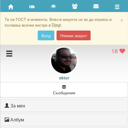
Приятели
Хронология на игри
×
Ти си ГОСТ в момента. Влез в акаунта си за да играеш и
ползваш всички екстри в Djagi.
Активност
Вход
Нямам акаунт
Постижения
18
Подаръците на ektor
Картичките на ektor
Блокирай ektor
ektor
Съобщение
За мен
Албум