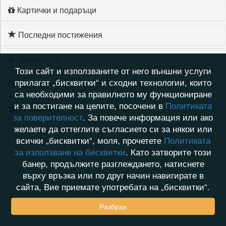
Картички и подаръци
Последни постижения
Моите игри
Този сайт и използваните от него външни услуги
прилагат „бисквитки“ и сходни технологии, които
Хронология на игри
са необходими за правилното му функциониране
и за постигане на целите, посочени в
Политиката
Активност
за поверителност
. За повече информация или ако
желаете да оттеглите съгласието си за някои или
всички „бисквитки“, моля, прочетете
Политиката
за използване на бисквитки
. Като затворите този
банер, продължите разглеждането, натиснете
върху връзка или по друг начин навигирате в
сайта, Вие приемате употребата на „бисквитки“.
Разбрах