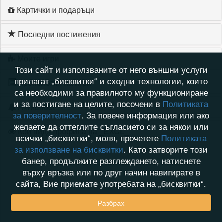
Картички и подаръци
Последни постижения
Моите игри
Този сайт и използваните от него външни услуги
прилагат „бисквитки“ и сходни технологии, които
Хронология на игри
са необходими за правилното му функциониране
и за постигане на целите, посочени в
Политиката
Активност
за поверителност
. За повече информация или ако
желаете да оттеглите съгласието си за някои или
Кой видя профила на _EXCL_
всички „бисквитки“, моля, прочетете
Политиката
за използване на бисквитки
. Като затворите този
банер, продължите разглеждането, натиснете
върху връзка или по друг начин навигирате в
сайта, Вие приемате употребата на „бисквитки“.
Разбрах