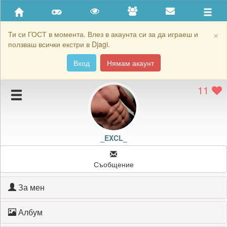
Приятели
Хронология на игри
×
Ти си ГОСТ в момента. Влез в акаунта си за да играеш и
ползваш всички екстри в Djagi.
Активност
Вход
Нямам акаунт
Постижения
11
Подаръците на _EXCL_
Картичките на _EXCL_
Блокирай _EXCL_
_EXCL_
Съобщение
За мен
Албум