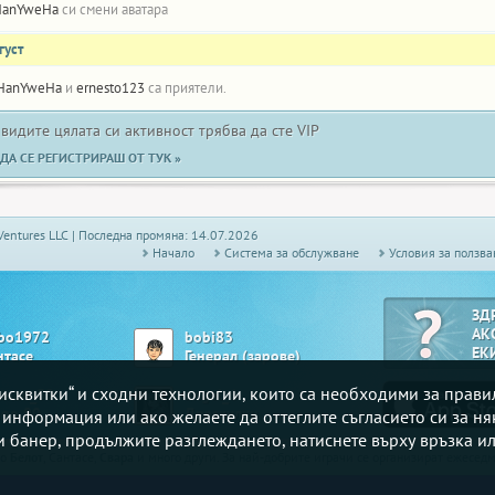
HanYweHa
си смени аватара
густ
HanYweHa
и
ernesto123
са приятели.
 видите цялата си активност трябва да сте VIP
ДА СЕ РЕГИСТРИРАШ ОТ ТУК »
Ventures LLC | Последна промяна: 14.07.2026
Начало
Системa за обслужване
Условия за ползва
ЗД
АК
bo1972
bobi83
ЕК
нтасе
Генерал (зарове)
„бисквитки“ и сходни технологии, които са необходими за прав
tman_59
angel_6
ngo 90
Драскулки
е информация или ако желаете да оттеглите съгласието си за ня
зи банер, продължите разглеждането, натиснете върху връзка ил
то
Белот
, Сантасе,
Свара
и много други. За най-добрите играчи се организират ежесе