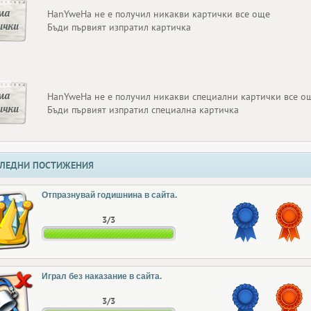
ма
HanYweHa не е получил никакви картички все още
ички
Бъди първият изпратил картичка
ма
HanYweHa не е получил никакви специални картички все о
ички
Бъди първият изпратил специална картичка
ЛЕДНИ ПОСТИЖЕНИЯ
Отпразнувай годишнина в сайта.
3/3
Играл без наказание в сайта.
3/3