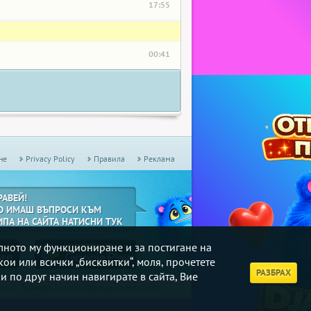
17:55
00:41
не
Privacy Policy
Правила
Реклама
РАВЕЙ!
О ИМАШ ВЪПРОСИ КЪМ
ИПА НА САЙТА НАТИСНИ ТУК
илното му функциониране и за постигане на
кои или всички „бисквитки“, моля, прочетете
РАЗБРАХ
и по друг начин навигирате в сайта, Вие
дмични
Турнири
, в които може да се включите.