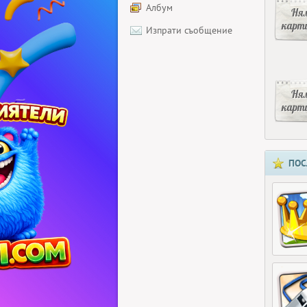
Албум
Ня
карт
Изпрати съобщение
Ня
карт
ПОС