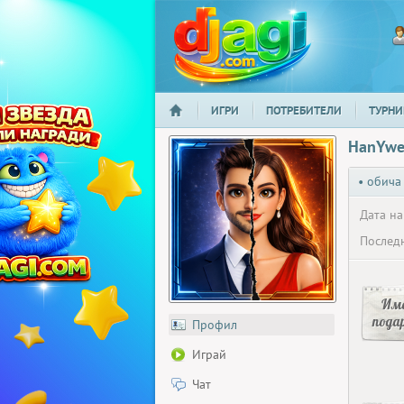
ИГРИ
ПОТРЕБИТЕЛИ
ТУРНИ
НАЧАЛО
djagi.com
HanYw
• обича
Дата на
Последн
Има
пода
Профил
Играй
Чат