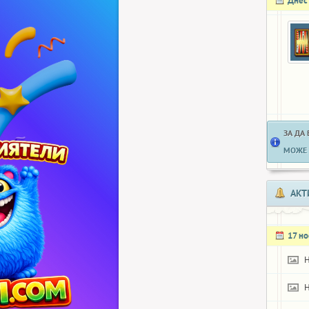
Днес
ЗА ДА
МОЖЕ 
АКТ
17 н