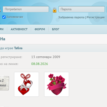
Запомни ме
Забравена парола
|
Регистрация
РИ
АКТИВНОСТ
ФОРУМ
БЛОГ
eHa
 да играе
Табла
 регистриране:
13 септември 2009
о на линия:
08.08.2026
 2
ръка