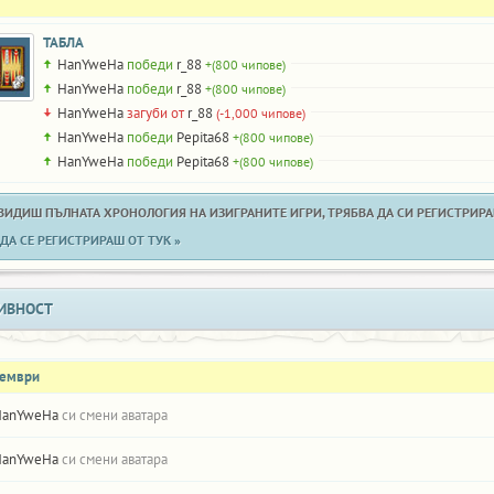
ТАБЛА
HanYweHa
победи
r_88
+(800 чипове)
HanYweHa
победи
r_88
+(800 чипове)
HanYweHa
загуби от
r_88
(-1,000 чипове)
HanYweHa
победи
Pepita68
+(800 чипове)
HanYweHa
победи
Pepita68
+(800 чипове)
 ВИДИШ ПЪЛНАТА ХРОНОЛОГИЯ НА ИЗИГРАНИТЕ ИГРИ, ТРЯБВА ДА СИ РЕГИСТРИРАН
ДА СЕ РЕГИСТРИРАШ ОТ ТУК »
ИВНОСТ
оември
HanYweHa
си смени аватара
HanYweHa
си смени аватара