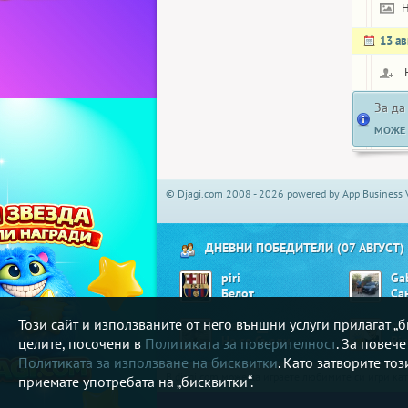
13 ав
За да
МОЖЕ 
© Djagi.com 2008 - 2026 powered by App Business 
ДНЕВНИ ПОБЕДИТЕЛИ (07 АВГУСТ)
piri
Ga
Белот
Са
Този сайт и използваните от него външни услуги прилагат 
Matrix__
ge
Не се Сърди
Bi
целите, посочени в
Политиката за поверителност
. За повеч
Политиката за използване на бисквитки
. Като затворите то
В djagi.com може да играете любимите си игри ка
приемате употребата на „бисквитки“.