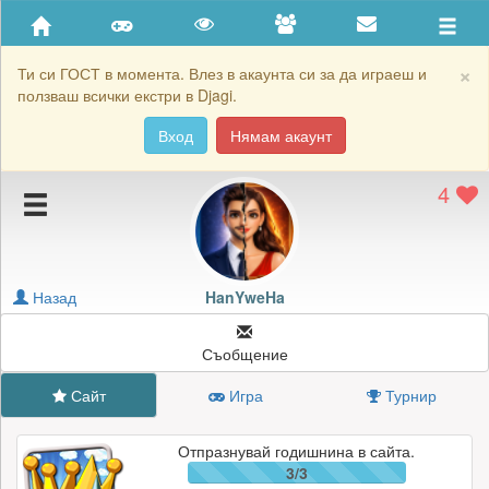
Приятели
Хронология на игри
×
Ти си ГОСТ в момента. Влез в акаунта си за да играеш и
ползваш всички екстри в Djagi.
Активност
Вход
Нямам акаунт
Постижения
4
Подаръците на HanYweHa
Картичките на HanYweHa
Блокирай HanYweHa
Назад
HanYweHa
Съобщение
Сайт
Игра
Турнир
Отпразнувай годишнина в сайта.
3/3