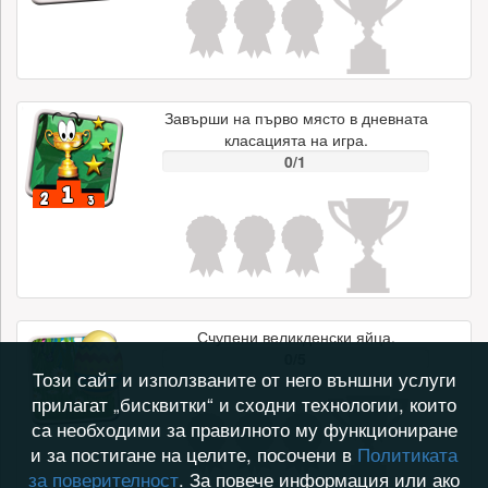
Завърши на първо място в дневната
класацията на игра.
0/1
Счупени великденски яйца.
0/5
Този сайт и използваните от него външни услуги
прилагат „бисквитки“ и сходни технологии, които
са необходими за правилното му функциониране
и за постигане на целите, посочени в
Политиката
за поверителност
. За повече информация или ако