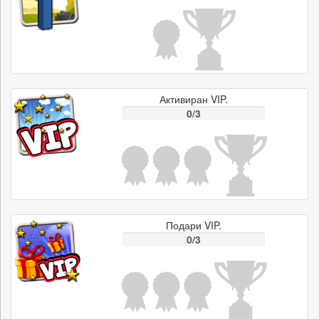
Активиран VIP.
0/3
Подари VIP.
0/3