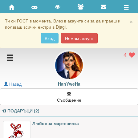
Приятели
Хронология на игри
×
Ти си ГОСТ в момента. Влез в акаунта си за да играеш и
ползваш всички екстри в Djagi.
Активност
Вход
Нямам акаунт
Постижения
4
Подаръците на HanYweHa
Картичките на HanYweHa
Блокирай HanYweHa
Назад
HanYweHa
Съобщение
ПОДАРЪЦИ (2)
Любовна мартеничка