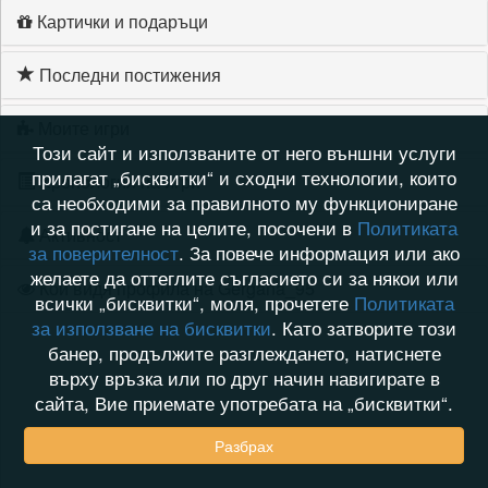
Картички и подаръци
Последни постижения
Моите игри
Този сайт и използваните от него външни услуги
прилагат „бисквитки“ и сходни технологии, които
Хронология на игри
са необходими за правилното му функциониране
и за постигане на целите, посочени в
Политиката
Активност
за поверителност
. За повече информация или ако
желаете да оттеглите съгласието си за някои или
Кой видя профила на Gergana_95
всички „бисквитки“, моля, прочетете
Политиката
за използване на бисквитки
. Като затворите този
банер, продължите разглеждането, натиснете
върху връзка или по друг начин навигирате в
сайта, Вие приемате употребата на „бисквитки“.
Разбрах