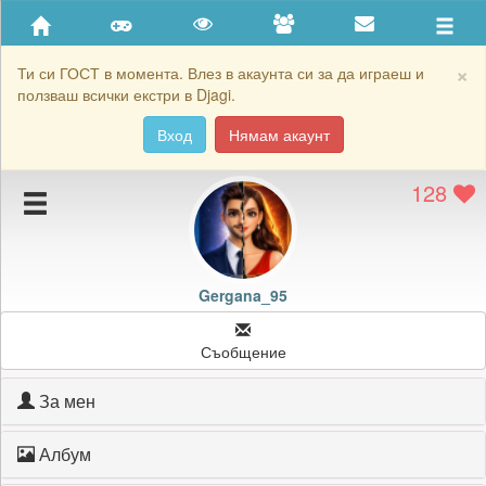
Приятели
Хронология на игри
×
Ти си ГОСТ в момента. Влез в акаунта си за да играеш и
ползваш всички екстри в Djagi.
Активност
Вход
Нямам акаунт
Постижения
128
Подаръците на Gergana_95
Картичките на Gergana_95
Блокирай Gergana_95
Gergana_95
Съобщение
За мен
Албум