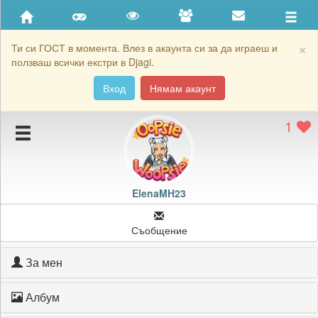
Приятели
Хронология на игри
×
Ти си ГОСТ в момента. Влез в акаунта си за да играеш и
ползваш всички екстри в Djagi.
Активност
Вход
Нямам акаунт
Постижения
1
Подаръците на ElenaMH23
Картичките на ElenaMH23
Блокирай ElenaMH23
ElenaMH23
Съобщение
За мен
Албум