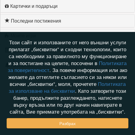
Картички и подаръци
Последни постижения
Моите игри
Този сайт и използваните от него външни услуги
прилагат „бисквитки“ и сходни технологии, които
Хронология на игри
са необходими за правилното му функциониране
и за постигане на целите, посочени в
Политиката
Активност
за поверителност
. За повече информация или ако
желаете да оттеглите съгласието си за някои или
всички „бисквитки“, моля, прочетете
Политиката
за използване на бисквитки
. Като затворите този
банер, продължите разглеждането, натиснете
върху връзка или по друг начин навигирате в
сайта, Вие приемате употребата на „бисквитки“.
Разбрах