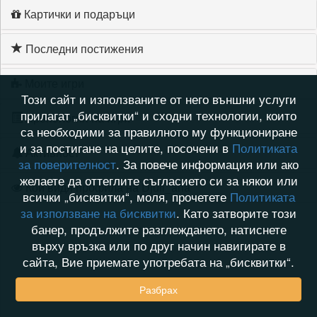
Картички и подаръци
Последни постижения
Моите игри
Този сайт и използваните от него външни услуги
прилагат „бисквитки“ и сходни технологии, които
Хронология на игри
са необходими за правилното му функциониране
и за постигане на целите, посочени в
Политиката
Активност
за поверителност
. За повече информация или ако
желаете да оттеглите съгласието си за някои или
Кой видя профила на Djuli_ana
всички „бисквитки“, моля, прочетете
Политиката
за използване на бисквитки
. Като затворите този
банер, продължите разглеждането, натиснете
върху връзка или по друг начин навигирате в
сайта, Вие приемате употребата на „бисквитки“.
Разбрах