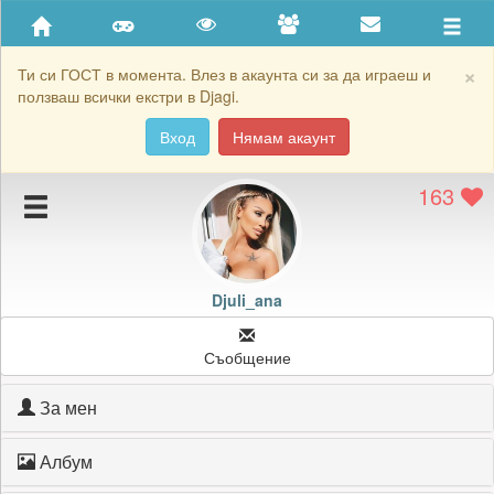
Приятели
Хронология на игри
×
Ти си ГОСТ в момента. Влез в акаунта си за да играеш и
ползваш всички екстри в Djagi.
Активност
Вход
Нямам акаунт
Постижения
163
Подаръците на Djuli_ana
Картичките на Djuli_ana
Блокирай Djuli_ana
Djuli_ana
Съобщение
За мен
Албум