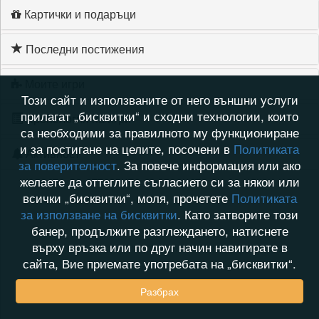
Картички и подаръци
Последни постижения
Моите игри
Този сайт и използваните от него външни услуги
прилагат „бисквитки“ и сходни технологии, които
Хронология на игри
са необходими за правилното му функциониране
и за постигане на целите, посочени в
Политиката
Активност
за поверителност
. За повече информация или ако
желаете да оттеглите съгласието си за някои или
всички „бисквитки“, моля, прочетете
Политиката
за използване на бисквитки
. Като затворите този
банер, продължите разглеждането, натиснете
върху връзка или по друг начин навигирате в
сайта, Вие приемате употребата на „бисквитки“.
Разбрах