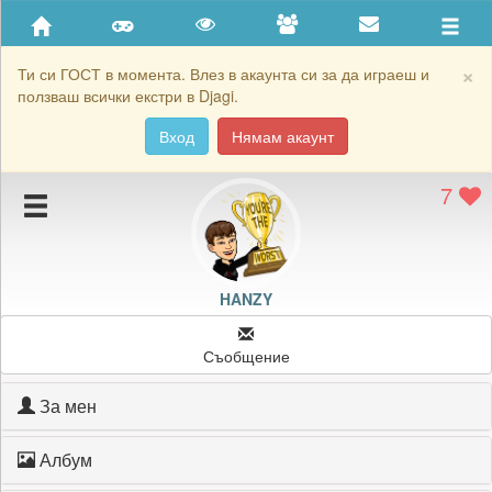
Приятели
Хронология на игри
×
Ти си ГОСТ в момента. Влез в акаунта си за да играеш и
ползваш всички екстри в Djagi.
Активност
Вход
Нямам акаунт
Постижения
7
Подаръците на HANZY
Картичките на HANZY
Блокирай HANZY
HANZY
Съобщение
За мен
Албум