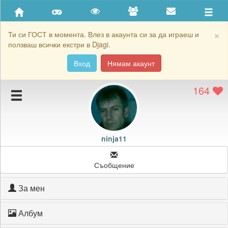
Приятели
Хронология на игри
×
Ти си ГОСТ в момента. Влез в акаунта си за да играеш и
ползваш всички екстри в Djagi.
Активност
Вход
Нямам акаунт
Постижения
164
Подаръците на ninja11
Картичките на ninja11
Блокирай ninja11
ninja11
Съобщение
За мен
Албум