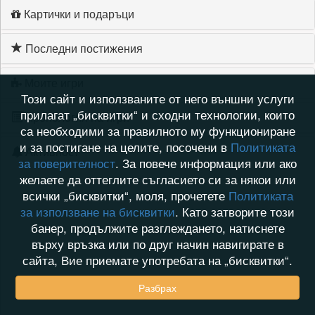
Картички и подаръци
Последни постижения
Моите игри
Този сайт и използваните от него външни услуги
прилагат „бисквитки“ и сходни технологии, които
Хронология на игри
са необходими за правилното му функциониране
и за постигане на целите, посочени в
Политиката
Активност
за поверителност
. За повече информация или ако
желаете да оттеглите съгласието си за някои или
всички „бисквитки“, моля, прочетете
Политиката
за използване на бисквитки
. Като затворите този
банер, продължите разглеждането, натиснете
върху връзка или по друг начин навигирате в
сайта, Вие приемате употребата на „бисквитки“.
Разбрах