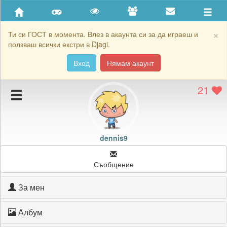
Приятели
Хронология на игри
×
Ти си ГОСТ в момента. Влез в акаунта си за да играеш и
ползваш всички екстри в Djagi.
Активност
Вход
Нямам акаунт
Постижения
21
Подаръците на dennis9
Картичките на dennis9
Блокирай dennis9
dennis9
Съобщение
За мен
Албум