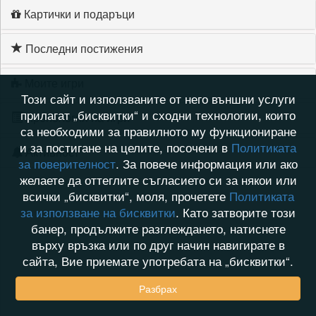
Картички и подаръци
Последни постижения
Моите игри
Този сайт и използваните от него външни услуги
прилагат „бисквитки“ и сходни технологии, които
Хронология на игри
са необходими за правилното му функциониране
и за постигане на целите, посочени в
Политиката
Активност
за поверителност
. За повече информация или ако
желаете да оттеглите съгласието си за някои или
всички „бисквитки“, моля, прочетете
Политиката
за използване на бисквитки
. Като затворите този
банер, продължите разглеждането, натиснете
върху връзка или по друг начин навигирате в
сайта, Вие приемате употребата на „бисквитки“.
Разбрах