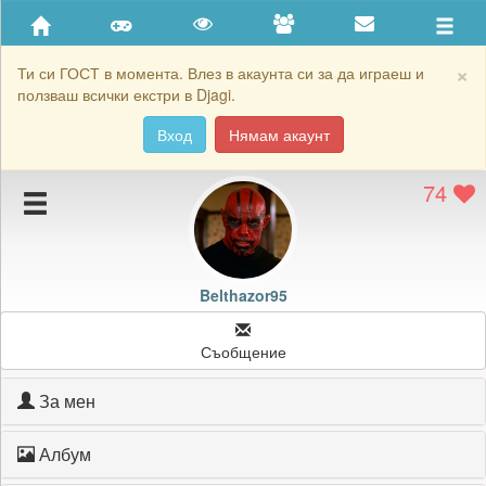
Приятели
Хронология на игри
×
Ти си ГОСТ в момента. Влез в акаунта си за да играеш и
ползваш всички екстри в Djagi.
Активност
Вход
Нямам акаунт
Постижения
74
Подаръците на Belthazor95
Картичките на Belthazor95
Блокирай Belthazor95
Belthazor95
Съобщение
За мен
Албум