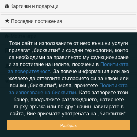
Картички и подаръци
Последни постижения
Моите игри
Този сайт и използваните от него външни услуги
прилагат „бисквитки“ и сходни технологии, които
Хронология на игри
са необходими за правилното му функциониране
и за постигане на целите, посочени в
Политиката
Активност
за поверителност
. За повече информация или ако
желаете да оттеглите съгласието си за някои или
Кой видя профила на Belthazor95
всички „бисквитки“, моля, прочетете
Политиката
за използване на бисквитки
. Като затворите този
банер, продължите разглеждането, натиснете
върху връзка или по друг начин навигирате в
сайта, Вие приемате употребата на „бисквитки“.
Разбрах