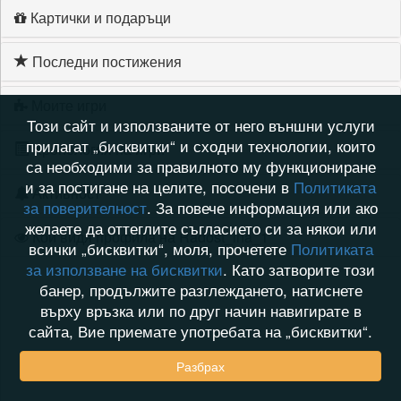
Картички и подаръци
Последни постижения
Моите игри
Този сайт и използваните от него външни услуги
прилагат „бисквитки“ и сходни технологии, които
Хронология на игри
са необходими за правилното му функциониране
и за постигане на целите, посочени в
Политиката
Активност
за поверителност
. За повече информация или ако
желаете да оттеглите съгласието си за някои или
Кой видя профила на Radost_ina_1
всички „бисквитки“, моля, прочетете
Политиката
за използване на бисквитки
. Като затворите този
банер, продължите разглеждането, натиснете
върху връзка или по друг начин навигирате в
сайта, Вие приемате употребата на „бисквитки“.
Разбрах