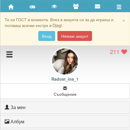
Приятели
Хронология на игри
×
Ти си ГОСТ в момента. Влез в акаунта си за да играеш и
ползваш всички екстри в Djagi.
Активност
Вход
Нямам акаунт
Постижения
211
Подаръците на Radost_ina_1
Картичките на Radost_ina_1
Блокирай Radost_ina_1
Radost_ina_1
Съобщение
За мен
Албум