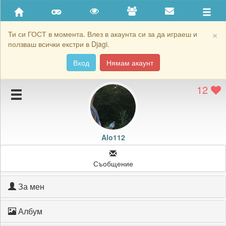
Приятели
Хронология на игри
×
Ти си ГОСТ в момента. Влез в акаунта си за да играеш и
ползваш всички екстри в Djagi.
Активност
Вход
Нямам акаунт
Постижения
12
Подаръците на Alo112
Картичките на Alo112
Блокирай Alo112
Alo112
Съобщение
За мен
Албум