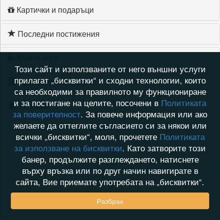
Картички и подаръци
Последни постижения
Моите игри
Този сайт и използваните от него външни услуги
прилагат „бисквитки“ и сходни технологии, които
Хронология на игри
са необходими за правилното му функциониране
и за постигане на целите, посочени в
Политиката
Активност
за поверителност
. За повече информация или ако
желаете да оттеглите съгласието си за някои или
всички „бисквитки“, моля, прочетете
Политиката
за използване на бисквитки
. Като затворите този
банер, продължите разглеждането, натиснете
върху връзка или по друг начин навигирате в
сайта, Вие приемате употребата на „бисквитки“.
Разбрах