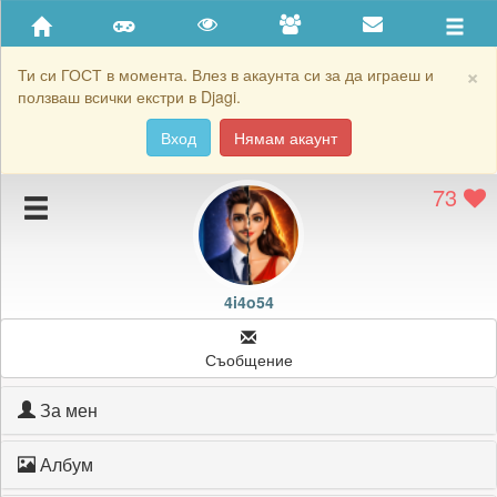
Приятели
Хронология на игри
×
Ти си ГОСТ в момента. Влез в акаунта си за да играеш и
ползваш всички екстри в Djagi.
Активност
Вход
Нямам акаунт
Постижения
73
Подаръците на 4i4o54
Картичките на 4i4o54
Блокирай 4i4o54
4i4o54
Съобщение
За мен
Албум