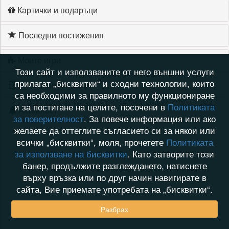
Картички и подаръци
Последни постижения
Моите игри
Този сайт и използваните от него външни услуги
прилагат „бисквитки“ и сходни технологии, които
Хронология на игри
са необходими за правилното му функциониране
и за постигане на целите, посочени в
Политиката
Активност
за поверителност
. За повече информация или ако
желаете да оттеглите съгласието си за някои или
всички „бисквитки“, моля, прочетете
Политиката
за използване на бисквитки
. Като затворите този
банер, продължите разглеждането, натиснете
върху връзка или по друг начин навигирате в
сайта, Вие приемате употребата на „бисквитки“.
Разбрах