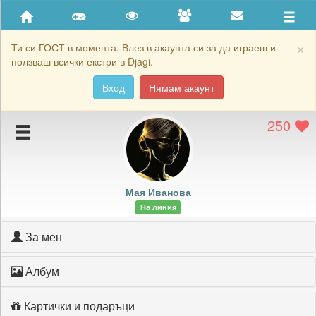
Приятели
Хронология на игри
×
Ти си ГОСТ в момента. Влез в акаунта си за да играеш и
ползваш всички екстри в Djagi.
Активност
Вход
Нямам акаунт
Постижения
250
Подаръците на Мая Иванова
Картичките на Мая Иванова
Блокирай Мая Иванова
Мая Иванова
На линия
За мен
Албум
Картички и подаръци