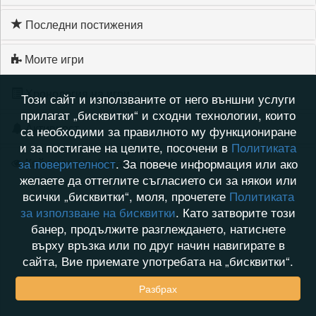
Последни постижения
Моите игри
Хронология на игри
Този сайт и използваните от него външни услуги
прилагат „бисквитки“ и сходни технологии, които
Активност
са необходими за правилното му функциониране
и за постигане на целите, посочени в
Политиката
Кой видя профила на Мая Иванова
за поверителност
. За повече информация или ако
желаете да оттеглите съгласието си за някои или
всички „бисквитки“, моля, прочетете
Политиката
за използване на бисквитки
. Като затворите този
банер, продължите разглеждането, натиснете
върху връзка или по друг начин навигирате в
сайта, Вие приемате употребата на „бисквитки“.
Разбрах