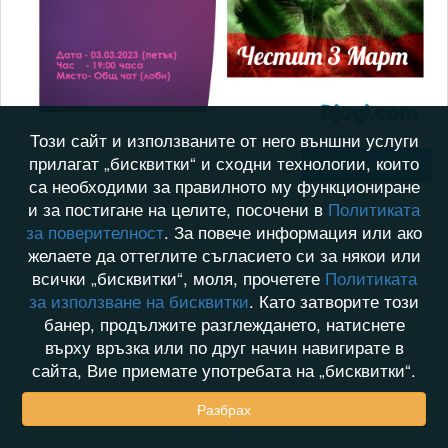
Този сайт и използваните от него външни услуги
прилагат „бисквитки“ и сходни технологии, които
Прочети повече
са необходими за правилното му функциониране
и за постигане на целите, посочени в
Политиката
за поверителност
. За повече информация или ако
желаете да оттеглите съгласието си за някои или
всички „бисквитки“, моля, прочетете
Политиката
за използване на бисквитки
. Като затворите този
банер, продължите разглеждането, натиснете
върху връзка или по друг начин навигирате в
сайта, Вие приемате употребата на „бисквитки“.
Разбрах