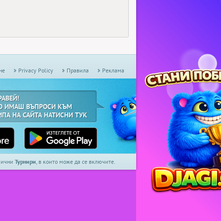
не
Privacy Policy
Правила
Реклама
РАВЕЙ!
О ИМАШ ВЪПРОСИ КЪМ
ИПА НА САЙТА НАТИСНИ ТУК
дмични
Турнири
, в които може да се включите.