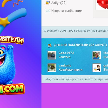
Албум(27)
Изпрати съобщение
© Djagi.com 2008 - 2026 powered by App Business 
ДНЕВНИ ПОБЕДИТЕЛИ (07 АВГУСТ)
Gabo1972
ib
Сантасе
Ша
vanianic
ge
Хавайско парти
Bi
В djagi.com може да играете любимите си игри ка