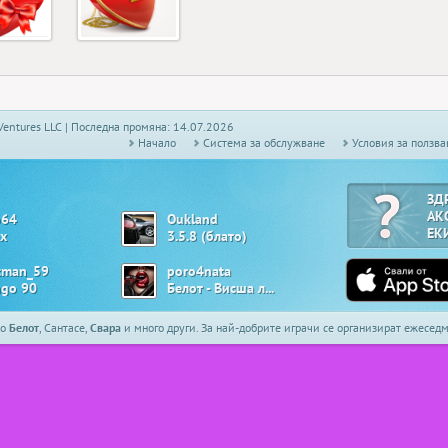
Ventures LLC | Последна промяна: 14.07.2026
Начало
Системa за обслужване
Условия за ползва
ЗД
АК
o64
Oukland
ЕК
х
3.5.8 (блато)
tman_59
poro4nata
ngo 90
Белот - Висша лига
то
Белот
, Сантасе,
Свара
и много други. За най-добрите играчи се организират ежесе