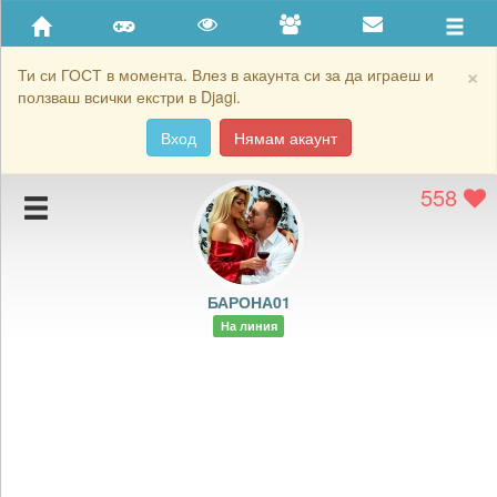
Приятели
Хронология на игри
×
Ти си ГОСТ в момента. Влез в акаунта си за да играеш и
ползваш всички екстри в Djagi.
Активност
Вход
Нямам акаунт
Постижения
558
Подаръците на БАРОНА01
Картичките на БАРОНА01
Блокирай БАРОНА01
БАРОНА01
На линия