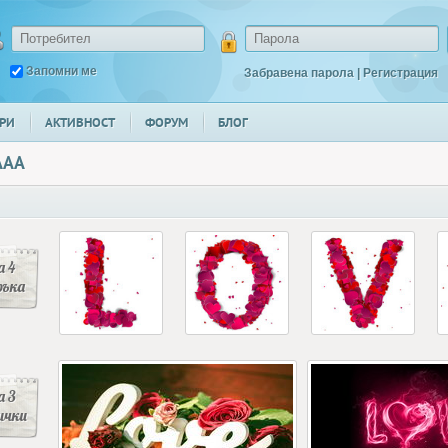
Запомни ме
Забравена парола
|
Регистрация
РИ
АКТИВНОСТ
ФОРУМ
БЛОГ
AAA
 4
ръка
 3
ички