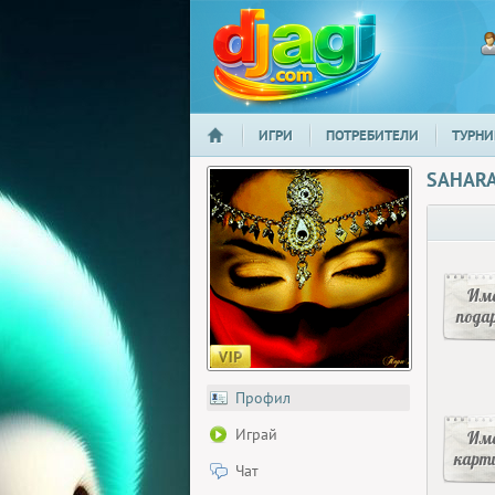
ИГРИ
ПОТРЕБИТЕЛИ
ТУРНИ
НАЧАЛО
djagi.com
SAHAR
Има
пода
Профил
Играй
Има
карт
Чат