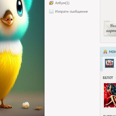
Албум(1)
Изпрати съобщение
Ня
карт
МОИ
БЕЛОТ