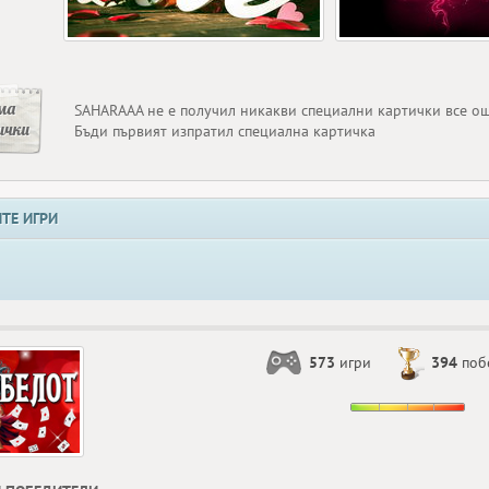
ма
SAHARAAA не е получил никакви специални картички все о
ички
Бъди първият изпратил специална картичка
ТЕ ИГРИ
573
игри
394
поб