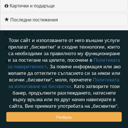
Картички и подаръци
Последни постижения
Моите игри
Този сайт и използваните от него външни услуги
прилагат „бисквитки“ и сходни технологии, които
Хронология на игри
са необходими за правилното му функциониране
и за постигане на целите, посочени в
Политиката
Активност
за поверителност
. За повече информация или ако
желаете да оттеглите съгласието си за някои или
всички „бисквитки“, моля, прочетете
Политиката
за използване на бисквитки
. Като затворите този
банер, продължите разглеждането, натиснете
върху връзка или по друг начин навигирате в
сайта, Вие приемате употребата на „бисквитки“.
Разбрах