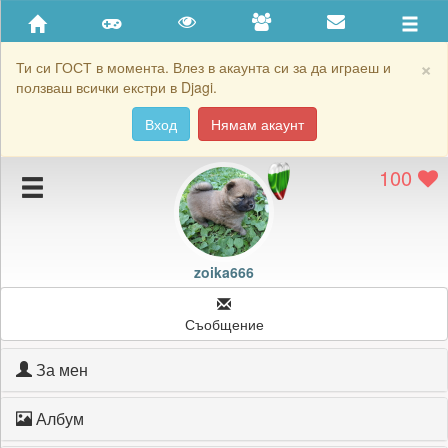
Приятели
Хронология на игри
×
Ти си ГОСТ в момента. Влез в акаунта си за да играеш и
ползваш всички екстри в Djagi.
Активност
Вход
Нямам акаунт
Постижения
100
Подаръците на zoika666
Картичките на zoika666
Блокирай zoika666
zoika666
Съобщение
За мен
Албум