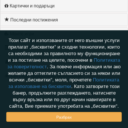
Картички и подаръци
Последни постижения
Моите игри
Този сайт и използваните от него външни услуги
прилагат „бисквитки“ и сходни технологии, които
Хронология на игри
са необходими за правилното му функциониране
и за постигане на целите, посочени в
Политиката
Активност
за поверителност
. За повече информация или ако
желаете да оттеглите съгласието си за някои или
Кой видя профила на labadaichoo
всички „бисквитки“, моля, прочетете
Политиката
за използване на бисквитки
. Като затворите този
банер, продължите разглеждането, натиснете
върху връзка или по друг начин навигирате в
сайта, Вие приемате употребата на „бисквитки“.
Разбрах