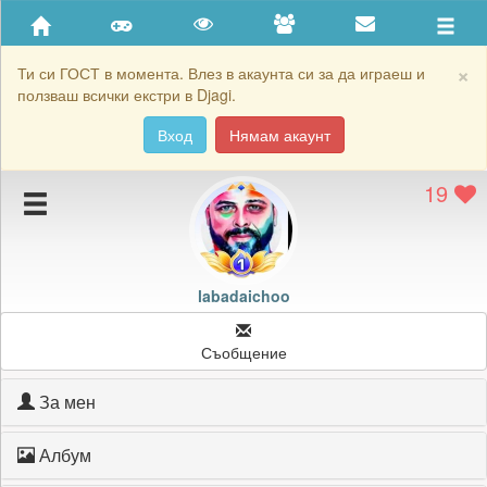
Приятели
Хронология на игри
×
Ти си ГОСТ в момента. Влез в акаунта си за да играеш и
ползваш всички екстри в Djagi.
Активност
Вход
Нямам акаунт
Постижения
19
Подаръците на labadaichoo
Картичките на labadaichoo
Блокирай labadaichoo
labadaichoo
Съобщение
За мен
Албум