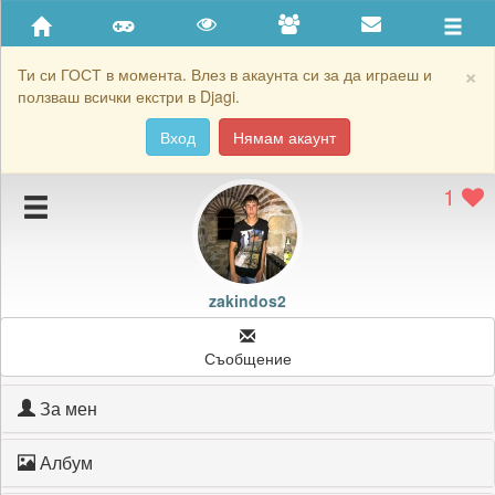
Приятели
Хронология на игри
×
Ти си ГОСТ в момента. Влез в акаунта си за да играеш и
ползваш всички екстри в Djagi.
Активност
Вход
Нямам акаунт
Постижения
1
Подаръците на zakindos2
Картичките на zakindos2
Блокирай zakindos2
zakindos2
Съобщение
За мен
Албум