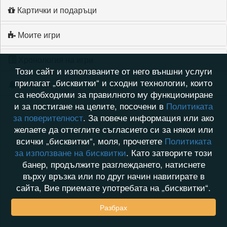
Картички и подаръци
Моите игри
Хронология на игри
Този сайт и използваните от него външни услуги
прилагат „бисквитки“ и сходни технологии, които
Активност
са необходими за правилното му функциониране
и за постигане на целите, посочени в
Политиката
за поверителност
. За повече информация или ако
желаете да оттеглите съгласието си за някои или
всички „бисквитки“, моля, прочетете
Политиката
за използване на бисквитки
. Като затворите този
банер, продължите разглеждането, натиснете
върху връзка или по друг начин навигирате в
сайта, Вие приемате употребата на „бисквитки“.
Разбрах