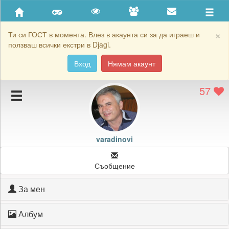
Приятели
Хронология на игри
×
Ти си ГОСТ в момента. Влез в акаунта си за да играеш и
ползваш всички екстри в Djagi.
Активност
Вход
Нямам акаунт
Постижения
57
Подаръците на varadinovi
Картичките на varadinovi
Блокирай varadinovi
varadinovi
Съобщение
За мен
Албум