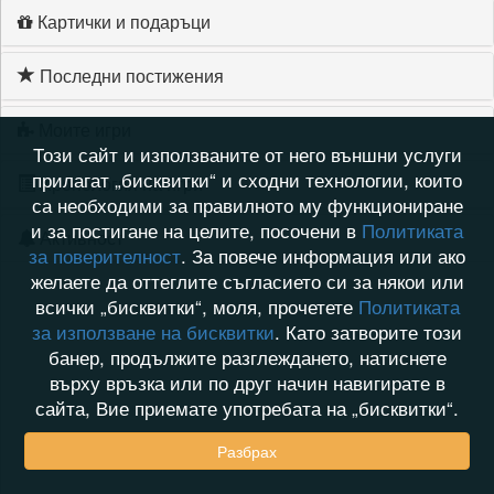
Картички и подаръци
Последни постижения
Моите игри
Този сайт и използваните от него външни услуги
прилагат „бисквитки“ и сходни технологии, които
Хронология на игри
са необходими за правилното му функциониране
и за постигане на целите, посочени в
Политиката
Активност
за поверителност
. За повече информация или ако
желаете да оттеглите съгласието си за някои или
всички „бисквитки“, моля, прочетете
Политиката
за използване на бисквитки
. Като затворите този
банер, продължите разглеждането, натиснете
върху връзка или по друг начин навигирате в
сайта, Вие приемате употребата на „бисквитки“.
Разбрах